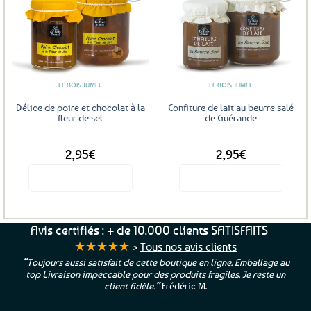
Ajouter
Ajouter
aux
aux
favoris
favoris
LE BOIS JUMEL
LE BOIS JUMEL
Délice de poire et chocolat à la
Confiture de lait au beurre salé
fleur de sel
de Guérande
DÈS
DÈS
2,95
€
2,95
€
Voir le produit
Voir le produit
Ce
Ce
produit
produit
a
a
Avis certifiés : + de 10.000 clients SATISFAITS
plusieurs
plusieurs
★★★★★
>
Tous nos avis clients
variations.
variations.
“Toujours aussi satisfait de cette boutique en ligne. Emballage au
Les
Les
top Livraison impeccable pour des produits fragiles. Je reste un
options
options
client fidèle.”
Frédéric M.
peuvent
peuvent