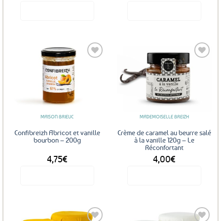
produit
Voir le produit
Voir le produit
Ajouter
Ajouter
aux
aux
favoris
favoris
MAISON BRIEUC
MADEMOISELLE BREIZH
Confibreizh Abricot et vanille
Crème de caramel au beurre salé
bourbon – 200g
à la vanille 120g – Le
Réconfortant
4,75
€
4,00
€
Voir le produit
Voir le produit