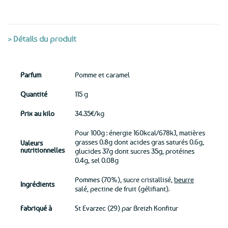
> Détails du produit
Parfum
Pomme et caramel
Quantité
115 g
Prix au kilo
34.35€/kg
Pour 100g : énergie 160kcal/678kJ, matières
grasses 0.8g dont acides gras saturés 0.6g,
Valeurs
nutritionnelles
glucides 37g dont sucres 35g, protéines
0.4g, sel 0.08g
Pommes (70%), sucre cristallisé,
beurre
Ingrédients
salé, pectine de fruit (gélifiant).
Fabriqué à
St Evarzec (29) par Breizh Konfitur