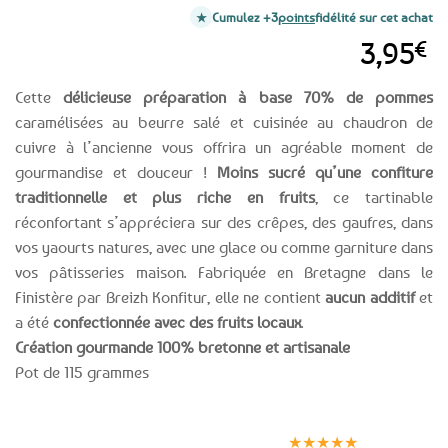
Cumulez +3
points
fidélité sur cet achat
3,95
€
Cette
délicieuse préparation à base 70% de pommes
caramélisées au beurre salé et cuisinée au chaudron de
cuivre à l’ancienne vous offrira un agréable moment de
gourmandise et douceur !
Moins sucré qu’une confiture
traditionnelle et plus riche en fruits
, ce tartinable
réconfortant s’appréciera sur des crêpes, des gaufres, dans
vos yaourts natures, avec une glace ou comme garniture dans
vos pâtisseries maison. Fabriquée en Bretagne dans le
Finistère par Breizh Konfitur, elle ne contient
aucun additif
et
a été
confectionnée avec des fruits locaux
.
Création gourmande 100% bretonne et artisanale
Pot de 115 grammes
Expédition le
Clients
Paiement
jour même
satisfaits
sécurisé
★★★★★
(voir conditions)