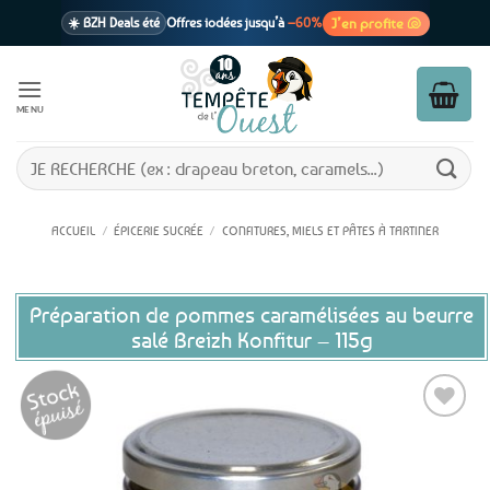
Passer
J’en profite 🐚
☀️ BZH Deals été
Offres iodées jusqu’à
–60%
au
contenu
🩷 CADEAU !
1 cadeau offert
dès 39€ d’achats
Voir cond. 🎁
MENU
📦 Livraison
En point relais dès
3,95€
seulement
Voir cond. 🚚
Recherche
pour :
ACCUEIL
/
ÉPICERIE SUCRÉE
/
CONFITURES, MIELS ET PÂTES À TARTINER
Préparation de pommes caramélisées au beurre
salé Breizh Konfitur – 115g
Ajouter