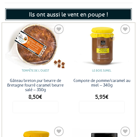
Ils ont aussi le vent en poupe !
Ajouter
Ajouter
aux
aux
favoris
favoris
TEMPÊTE DE L'OUEST
LE BOIS JUMEL
Gâteau breton pur beurre de
Compote de pomme/caramel au
Bretagne fourré caramel beurre
miel – 340g
salé – 350g
8,50
€
5,95
€
Voir le produit
Voir le produit