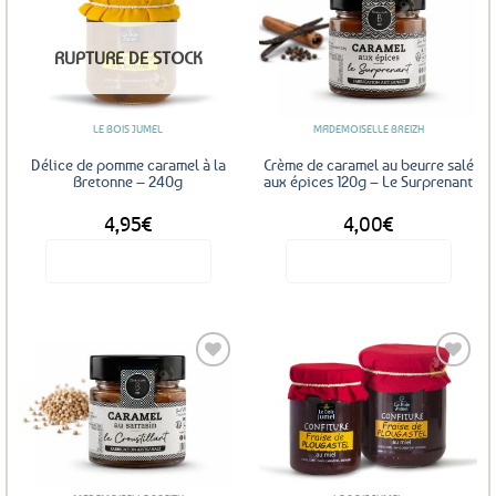
Ajouter
Ajouter
RUPTURE DE STOCK
aux
aux
favoris
favoris
LE BOIS JUMEL
MADEMOISELLE BREIZH
Délice de pomme caramel à la
Crème de caramel au beurre salé
Bretonne – 240g
aux épices 120g – Le Surprenant
4,95
€
4,00
€
Voir le produit
Voir le produit
Ajouter
Ajouter
aux
aux
favoris
favoris