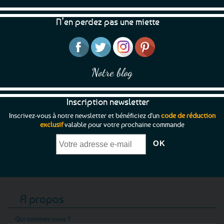
être
être
choisies
choisies
N’en perdez pas une miette
sur
sur
la
la
page
page
du
du
produit
produit
Notre blog
Inscription newsletter
Inscrivez-vous à notre newsletter et bénéficiez d'un
code de réduction
exclusif
valable pour votre prochaine commande
A propos
Qui sommes-nous ?