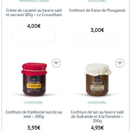
MADEMOISELLE BREIZH
LE BOIS JUMEL
Crème de caramel au beurre salé
Confiture de fraise de Plougastel
et sarrasin 120g – Le Croustillant
4,00
€
DÈS
3,00
€
Voir le produit
Voir le produit
Ce
produit
a
plusieurs
variations.
Les
Ajouter
Ajouter
options
aux
aux
favoris
favoris
peuvent
être
LE BOIS JUMEL
LE BOIS JUMEL
choisies
sur
Confiture de framboise sucrée au
Confiture de lait au beurre salé
la
miel – 250g
de Guérande et à la Noisette –
250g
page
5,95
€
4,95
€
du