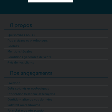
A propos
Qui sommes-nous ?
Nos artisans et producteurs
Cookies
Mentions légales
Conditions générales de vente
Avis de nos clients
Nos engagements
Livraison
Colis soignés et écologiques
Fabrication bretonne et française
Confidentialité de vos données
Satisfait ou remboursé
Formulaire de rétractation