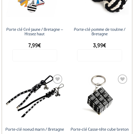
options
aux
aux
favoris
favoris
peuvent
être
choisies
sur
Porte clé Ciré jaune / Bretagne –
Porte-clé pomme de touline /
la
Hissez haut
Bretagne
page
7,99
€
3,99
€
du
produit
Voir le produit
Voir le produit
Ajouter
Ajouter
aux
aux
favoris
favoris
Porte-clé noeud marin / Bretagne
Porte-clé Casse-tête cube breton