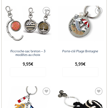
Ajouter
Ajouter
aux
aux
favoris
favoris
Accroche-sac breton – 3
Porte-clé Plage Bretagne
modèles au choix
9,95
€
5,99
€
Voir le produit
Voir le produit
Ce
produit
a
plusieurs
variations.
Les
Ajouter
Ajouter