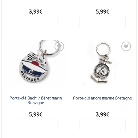
3,99
€
5,99
€
Voir le produit
Voir le produit
Ce
produit
a
plusieurs
variations.
Les
Ajouter
Ajouter
options
aux
aux
favoris
favoris
peuvent
être
choisies
sur
Porte-clé Bachi / Béret marin
Porte-clé ancre marine Bretagne
la
Bretagne
page
5,99
€
3,99
€
du
produit
Voir le produit
Voir le produit