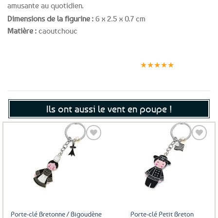
amusante au quotidien.
Dimensions de la figurine :
6 x 2.5 x 0.7 cm
Matière :
caoutchouc
Expédition le
Clients
Paiement
jour même
satisfaits
sécurisé
★★★★★
(voir conditions)
Ils ont aussi le vent en poupe !
Ajouter
Ajouter
aux
aux
favoris
favoris
Porte-clé Bretonne / Bigoudène
Porte-clé Petit Breton