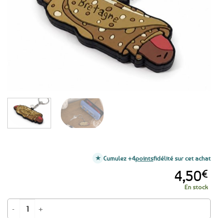
favoris
Cumulez +4
points
fidélité sur cet achat
4,50
€
En stock
quantité de Porte-clé Galette saucisse