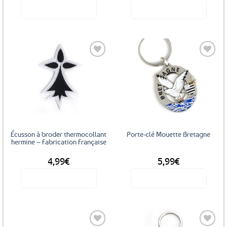
Voir le produit
Voir le produit
Ajouter
Ajouter
aux
aux
favoris
favoris
Écusson à broder thermocollant
Porte-clé Mouette Bretagne
hermine – Fabrication Française
4,99
€
5,99
€
Voir le produit
Voir le produit