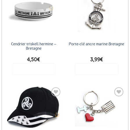
Ajouter
Ajouter
aux
aux
favoris
favoris
Cendrier triskell hermine –
Porte-clé ancre marine Bretagne
Bretagne
4,50
€
3,99
€
Voir le produit
Voir le produit
Ajouter
Ajouter
aux
aux
favoris
favoris