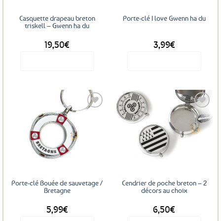
Casquette drapeau breton
Porte-clé I love Gwenn ha du
triskell – Gwenn ha du
19,50
€
3,99
€
Voir le produit
Voir le produit
Ajouter
Ajouter
aux
aux
favoris
favoris
Porte-clé Bouée de sauvetage /
Cendrier de poche breton – 2
Bretagne
décors au choix
5,99
€
6,50
€