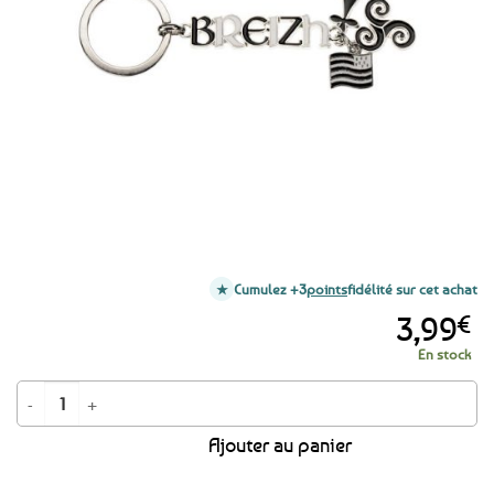
favoris
Cumulez +3
points
fidélité sur cet achat
3,99
€
En stock
quantité de Porte-clé Breizh / Bretagne
Ajouter au panier