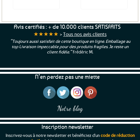
Voir le produit
Voir le produit
Ce
produit
a
Avis certifiés : + de 10.000 clients SATISFAITS
plusieurs
★★★★★
>
Tous nos avis clients
variations.
“Toujours aussi satisfait de cette boutique en ligne. Emballage au
Les
top Livraison impeccable pour des produits fragiles. Je reste un
options
client fidèle.”
Frédéric M.
peuvent
être
choisies
N’en perdez pas une miette
sur
la
page
du
produit
Notre blog
Inscription newsletter
Inscrivez-vous à notre newsletter et bénéficiez d'un
code de réduction