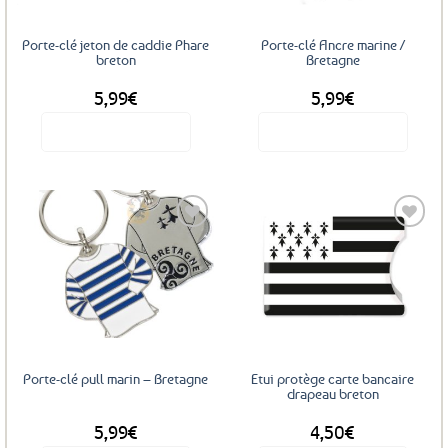
Porte-clé jeton de caddie Phare
Porte-clé Ancre marine /
breton
Bretagne
5,99
€
5,99
€
Voir le produit
Voir le produit
Ajouter
Ajouter
aux
aux
favoris
favoris
Porte-clé pull marin – Bretagne
Etui protège carte bancaire
drapeau breton
5,99
€
4,50
€