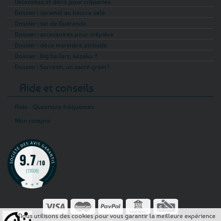
Ustensiles et déco pour crêperies
Dossier : caramel au beurre salé
Dossier : sel de Guérande
Dossier : accessoires pour crêpière
Dossier : déco marinière attitude
Dossier : Kig ha Farz, kézako ?
Dossier : Sarrasin, un sacré grain !
Aide et conseils
Aide - Questions fréquentes
Mon compte
Nous utilisons des cookies pour vous garantir la meilleure expérience