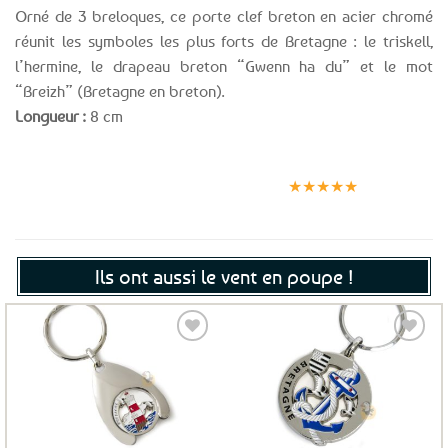
Orné de 3 breloques, ce porte clef breton en acier chromé
réunit les symboles les plus forts de Bretagne : le triskell,
l’hermine, le drapeau breton “Gwenn ha du” et le mot
“Breizh” (Bretagne en breton).
Longueur :
8 cm
Expédition le
Clients
Paiement
jour même
satisfaits
sécurisé
★★★★★
(voir conditions)
Ils ont aussi le vent en poupe !
Ajouter
Ajouter
aux
aux
favoris
favoris