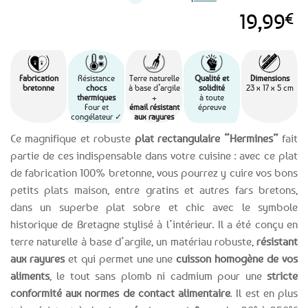
19,99
€
Fabrication
Résistance
Terre naturelle
Qualité et
Dimensions
bretonne
chocs
à base d’argile
solidité
23 x 17 x 5 cm
thermiques
+
à toute
Four et
émail résistant
épreuve
congélateur ‭✓
aux rayures
Ce magnifique et robuste
plat rectangulaire “Hermines”
fait
partie de ces indispensable dans votre cuisine : avec ce plat
de fabrication 100% bretonne, vous pourrez y cuire vos bons
petits plats maison, entre gratins et autres fars bretons,
dans un superbe plat sobre et chic avec le symbole
historique de Bretagne stylisé à l’intérieur. Il a été conçu en
terre naturelle à base d’argile, un matériau robuste,
résistant
aux rayures
et qui permet une une
cuisson homogène de vos
aliments
, le tout sans plomb ni cadmium pour une
stricte
conformité aux normes de contact alimentaire
. Il est en plus