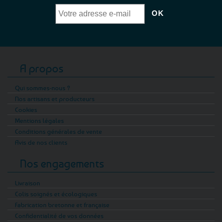
A propos
Qui sommes-nous ?
Nos artisans et producteurs
Cookies
Mentions légales
Conditions générales de vente
Avis de nos clients
Nos engagements
Livraison
Colis soignés et écologiques
Fabrication bretonne et française
Confidentialité de vos données