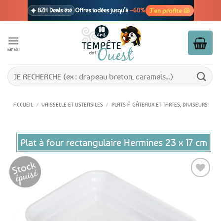
Passer
J’en profite 🐚
☀️ BZH Deals été
Offres iodées jusqu’à
–60%
au
contenu
🩷 CADEAU !
1 cadeau offert
dès 39€ d’achats
Voir cond. 🎁
MENU
📦 Livraison
En point relais dès
3,95€
seulement
Voir cond. 🚚
Recherche
pour :
ACCUEIL
/
VAISSELLE ET USTENSILES
/
PLATS À GÂTEAUX ET TARTES, DIVISEURS
Plat à four rectangulaire Hermines 23 x 17 cm
Ajouter
aux