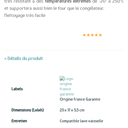
très résistant à des
températures extrêmes
de -20° à 250°C
et supportera aussi bien le four que le congélateur.
Nettoyage très facile
Expédition le
Clients
Paiement
jour même
satisfaits
sécurisé
★★★★★
(voir conditions)
> Détails du produit
Labels
Origine France Garantie
Dimensions (Lxlxh)
23 x 17 x 5.5 cm
Entretien
Compatible lave-vaisselle