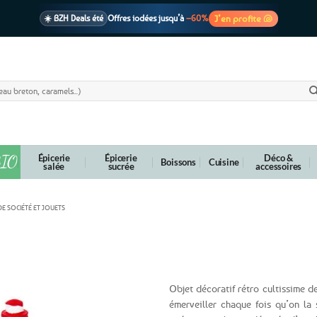
J’en profite 🐚
☀️ BZH Deals été
Offres iodées jusqu’à
–60%
🩷 CADEAU !
1 cadeau offert
dès 39€ d’achats
Voir cond. 🎁
📦 Livraison
En point relais dès
3,95€
seulement
Voir cond. 🚚
IO
Épicerie
Épicerie
Déco &
Boissons
Cuisine
salée
sucrée
accessoires
DE SOCIÉTÉ ET JOUETS
n
Objet décoratif rétro cultissime d
émerveiller chaque fois qu’on la