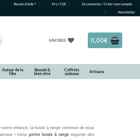
Besoin d’aide ?
Pro / CSE
Se connecter / Créer mon compte
Newsletter
0,00
€
FAVORIS
Autour de la
Beauté &
Coffrets
Artisans
fête
bien-être
cadeaux
e notre enfance, la boule à neige continue de nous
 secoue ! Cette
petite boule à neige
inspirée des