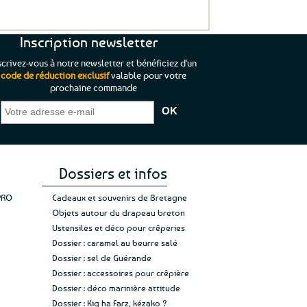
Inscription newsletter
scrivez-vous à notre newsletter et bénéficiez d'un
code de réduction exclusif
valable pour votre
prochaine commande
que je pouvais pas
“C’est agréable et tout aussi rassurant
“
 ;)
de constater qu’il n’y a pas de petite
l’oue
e de mon achat et
commande, mais un client à satisfaire.”
rapid
gez rien”
Jade C.
Guy H.
Vive 
Dossiers et infos
PRO
Cadeaux et souvenirs de Bretagne
Objets autour du drapeau breton
Ustensiles et déco pour crêperies
Dossier : caramel au beurre salé
Dossier : sel de Guérande
Dossier : accessoires pour crêpière
Dossier : déco marinière attitude
Dossier : Kig ha Farz, kézako ?