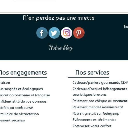
a
plusieurs
variations.
N’en perdez pas une miette
Les
options
In
peuvent
être
“J’ai mis 5 étoiles parce 
“Une boutique que je recommande pour
choisies
en mettre 6
leur sérieux, des bons et beaux produits
Notre blog
Je suis plus que satisfait
sur
et une équipe à l’écoute :-)”
Patricia M.
de ma livraison. Ne chan
la
page
du
produit
Nos engagements
Nos services
vraison
Cadeaux/paniers gourmands CE/
lis soignés et écologiques
Cadeaux d’accueil hébergements
touristiques bretons
brication bretonne et française
Paiement par chèque ou virement
nfidentialité de vos données
Paiement mandat administratif
tisfait ou remboursé
Retrait gratuit sur Guingamp
rmulaire de rétractation
Evénements et cérémonies
iement sécurisé
Composez votre coffret