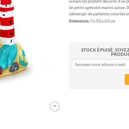
océans est joliment décorée d’un p
de petits symboles marins autour. 
Ajouter
submerger de paillettes colorées et
aux
favoris
Dimensions :
7 x 5.5 x 6.5 cm
STOCK ÉPUISÉ. SOYE
PRODUI
❤
Expédition le
jour même
(voir conditions)
Ajouter