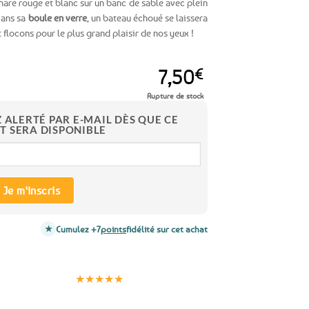
hare rouge et blanc sur un banc de sable avec plein
Dans sa
boule en verre
, un bateau échoué se laissera
 flocons pour le plus grand plaisir de nos yeux !
7,50
€
Rupture de stock
Z ALERTÉ PAR E-MAIL DÈS QUE CE
T SERA DISPONIBLE
Je m'inscris
Cumulez +7
points
fidélité sur cet achat
Clients
Paiement
satisfaits
sécurisé
★★★★★