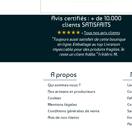
a
plusieurs
variations.
Avis certifiés : + de 10.000
Les
clients SATISFAITS
options
★★★★★
peuvent
>
Tous nos avis clients
être
ur. La Bretagne à
“Toujours aussi satisfait de cette boutique
choisies
en ligne. Emballage au top Livraison
 moi qui suis si loin
impeccable pour des produits fragiles. Je
sur
e”
Cathy P.
reste un client fidèle.”
Frédéric M.
la
page
du
produit
A propos
Qui sommes-nous ?
Li
Nos artisans et producteurs
Co
Cookies
Fa
Mentions légales
Co
Conditions générales de vente
Sa
Avis de nos clients
Fo
Pa