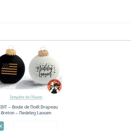
aux
favoris
Ajouter
aux
favoris
Tempête de l'Ouest
EDIT – Boule de Noël Drapeau
Breton – Nedeleg Laouen
Ce
5
€
Voir le produit
produit