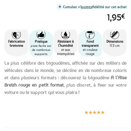
Cumulez +1
points
fidélité sur cet achat
1,95
€
Fabrication
Pratique
Résistant à
Fond
Dimensions
bretonne
l’humidité
transparent
11.5 cm
pose facile sur
et aux
et couleur
de nombreux
intempéries
rouge
supports
La plus célèbre des bigoudènes, affichée sur des milliers de
véhicules dans le monde, se décline en de nombreux coloris
et dans plusieurs formats : découvrez la bigoudène
A l’Aise
Breizh rouge en petit format
, plus discret, à fixer sur votre
voiture ou le support qui vous plaira !
Expédition le
Clients
Paiement
jour même
satisfaits
sécurisé
★★★★★
(voir conditions)