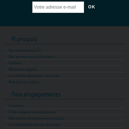
A propos
Qui sommes-nous ?
Nos artisans et producteurs
Cookies
Mentions légales
Conditions générales de vente
Avis de nos clients
Nos engagements
Livraison
Colis soignés et écologiques
Fabrication bretonne et française
Confidentialité de vos données