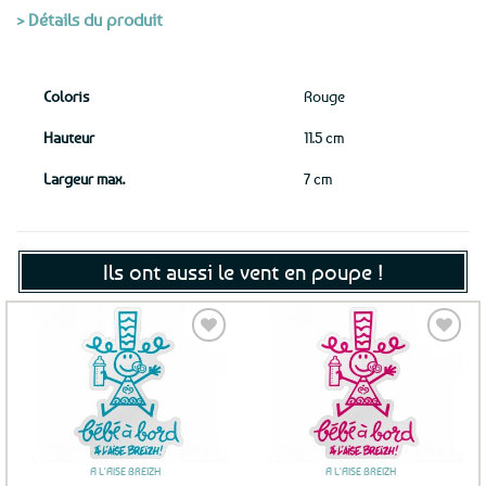
> Détails du produit
Coloris
Rouge
Hauteur
11.5 cm
Largeur max.
7 cm
Ils ont aussi le vent en poupe !
Ajouter
Ajouter
aux
aux
favoris
favoris
A L'AISE BREIZH
A L'AISE BREIZH