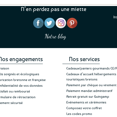
N’en perdez pas une miette
In
“J’ai mis 5 étoiles parce 
“Une boutique que je recommande pour
en mettre 6
leur sérieux, des bons et beaux produits
Notre blog
Je suis plus que satisfait
et une équipe à l’écoute :-)”
Patricia M.
de ma livraison. Ne chan
Nos engagements
Nos services
vraison
Cadeaux/paniers gourmands CE/
lis soignés et écologiques
Cadeaux d’accueil hébergements
touristiques bretons
brication bretonne et française
Paiement par chèque ou virement
nfidentialité de vos données
Paiement mandat administratif
tisfait ou remboursé
Retrait gratuit sur Guingamp
rmulaire de rétractation
Evénements et cérémonies
iement sécurisé
Composez votre coffret
Les codes promo