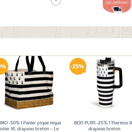
❤
(voir conditions)
Ajouter
aux
favoris
0%
25%
Ajouter
Ajo
aux
a
favoris
fav
MO -50% ! Panier pique-nique
BON PLAN -25% ! Thermos 
 osier XL drapeau breton – Le
drapeau breton