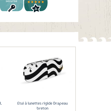
sécurisé
★★★★★
uter
Ajouter
ux
aux
oris
favoris
XL
Etui à lunettes rigide Drapeau
breton