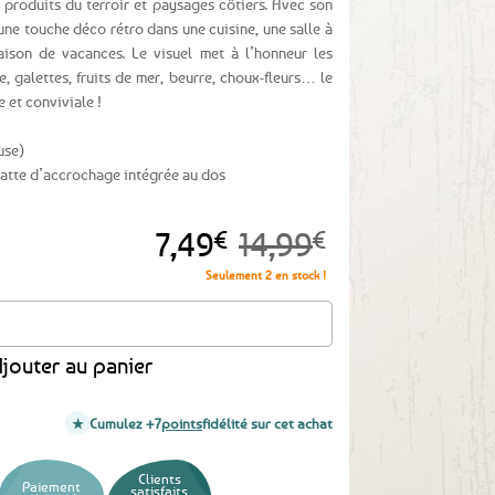
e produits du terroir et paysages côtiers. Avec son
une touche déco rétro dans une cuisine, une salle à
son de vacances. Le visuel met à l’honneur les
e, galettes, fruits de mer, beurre, choux-fleurs… le
 et conviviale !
use)
atte d’accrochage intégrée au dos
Le
Le
7,49
€
14,99
€
prix
prix
Seulement 2 en stock !
initial
actuel
le murale en verre – Saveurs de Bretagne
était :
est :
jouter au panier
14,99€.
7,49€.
Cumulez +7
points
fidélité sur cet achat
Clients
Paiement
satisfaits