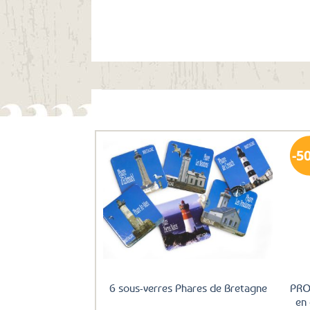
Ils ont aussi le vent en poupe !
5
Ajouter
aux
favoris
6 sous-verres Phares de Bretagne
PRO
en