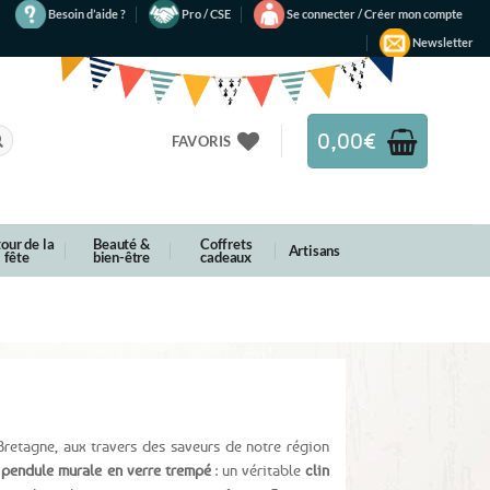
Besoin d’aide ?
Pro / CSE
Se connecter / Créer mon compte
Newsletter
0,00
€
FAVORIS
our de la
Beauté &
Coffrets
Artisans
fête
bien-être
cadeaux
Bretagne, aux travers des saveurs de notre région
pendule murale en verre trempé
: un véritable
clin