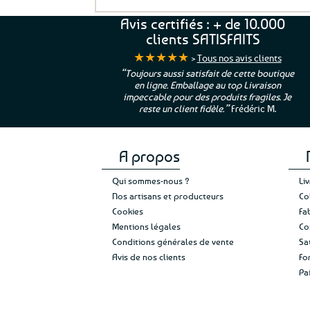
actuel
7,50€.
est :
Avis certifiés : + de 10.000
5,25€.
clients SATISFAITS
★★★★★
>
Tous nos avis clients
ur. La Bretagne à
“Toujours aussi satisfait de cette boutique
en ligne. Emballage au top Livraison
 moi qui suis si loin
impeccable pour des produits fragiles. Je
e”
Cathy P.
reste un client fidèle.”
Frédéric M.
A propos
Qui sommes-nous ?
Li
Nos artisans et producteurs
Co
Cookies
Fa
Mentions légales
Co
Conditions générales de vente
Sa
Avis de nos clients
Fo
Pa