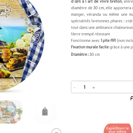
d’œil à l’art de vivre breton
, entr
diamètre de 30 cm, elle apportera 
Ajouter
manger, véranda ou même une mai
aux
spécialités bretonnes phares : cidr
favoris
tout dans une ambiance chaleureuse
Verre trempé résistant
Fonctionne avec
1 pile AA
(non incl
Fixation murale facile
grâce à une p
Diamètre :
30 cm
quantité de BON PLAN -50% ! Pendu
A
Expédition le
jour même