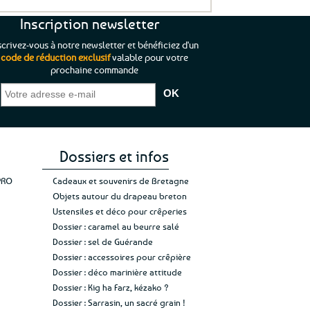
variations.
Inscription newsletter
Les
options
scrivez-vous à notre newsletter et bénéficiez d'un
peuvent
code de réduction exclusif
valable pour votre
être
prochaine commande
que je pouvais pas
“C’est agréable et tout aussi rassurant
“
choisies
 ;)
de constater qu’il n’y a pas de petite
l’oue
sur
e de mon achat et
commande, mais un client à satisfaire.”
rapid
la
gez rien”
Jade C.
Guy H.
Vive 
page
du
produit
Dossiers et infos
PRO
Cadeaux et souvenirs de Bretagne
Objets autour du drapeau breton
Ustensiles et déco pour crêperies
Dossier : caramel au beurre salé
Dossier : sel de Guérande
Dossier : accessoires pour crêpière
Dossier : déco marinière attitude
Dossier : Kig ha Farz, kézako ?
Dossier : Sarrasin, un sacré grain !