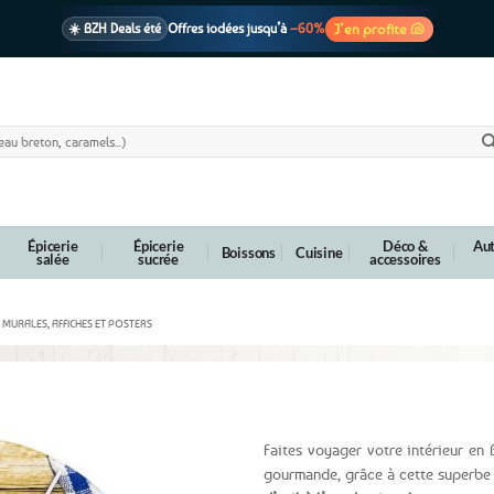
J’en profite 🐚
☀️ BZH Deals été
Offres iodées jusqu’à
–60%
🩷 CADEAU !
1 cadeau offert
dès 39€ d’achats
Voir cond. 🎁
📦 Livraison
En point relais dès
3,95€
seulement
Voir cond. 🚚
Épicerie
Épicerie
Déco &
Aut
Boissons
Cuisine
salée
sucrée
accessoires
 MURALES, AFFICHES ET POSTERS
en verre – Saveurs de Bretagne
Faites voyager votre intérieur en 
gourmande, grâce à cette superbe