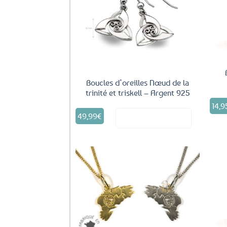
Ajouter
aux
favoris
Boucles d’oreilles Nœud de la
trinité et triskell – Argent 925
14,9
49,99
€
Voir le produit
Ajouter
aux
favoris