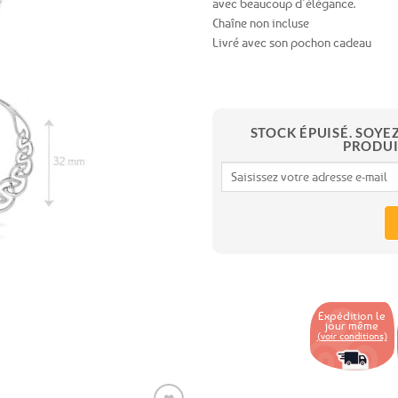
avec beaucoup d’élégance.
Chaîne non incluse
Ajouter
Livré avec son pochon cadeau
aux
favoris
STOCK ÉPUISÉ. SOYE
PRODUI
Expédition le
jour même
(voir conditions)