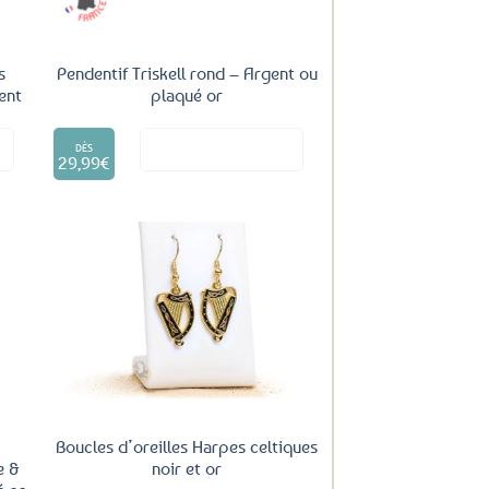
page
du
produit
s
Pendentif Triskell rond – Argent ou
gent
plaqué or
Ce
it
Voir le produit
produit
DÈS
29,99
€
a
plusieurs
variations.
Les
options
peuvent
être
uter
Ajouter
ux
aux
choisies
oris
favoris
sur
la
page
du
produit
Boucles d’oreilles Harpes celtiques
noir et or
e &