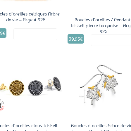
cles d’oreilles celtiques Arbre
de vie – Argent 925
Boucles d’oreilles / Pendant
Triskell pierre turquoise – Ar
925
99
€
Voir le produit
39,95
€
Voir le produ
Ajouter
Ajo
aux
a
favoris
fav
ucles d’oreilles clous Triskell
Boucles d’oreilles Arbre de vi