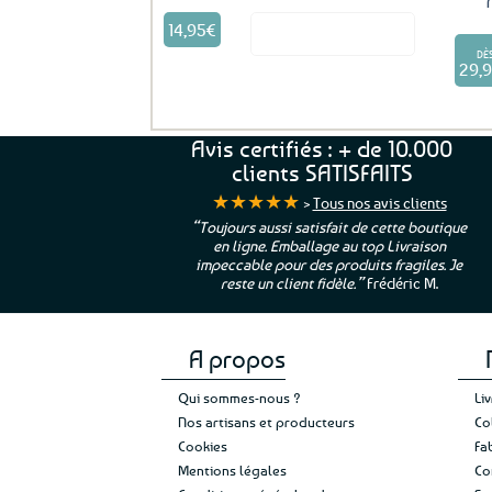
14,95
€
Voir le produit
DÈ
29,
Avis certifiés : + de 10.000
clients SATISFAITS
★★★★★
>
Tous nos avis clients
ur. La Bretagne à
“Toujours aussi satisfait de cette boutique
en ligne. Emballage au top Livraison
 moi qui suis si loin
impeccable pour des produits fragiles. Je
e”
Cathy P.
reste un client fidèle.”
Frédéric M.
A propos
Qui sommes-nous ?
Li
Nos artisans et producteurs
Co
Cookies
Fa
Mentions légales
Co