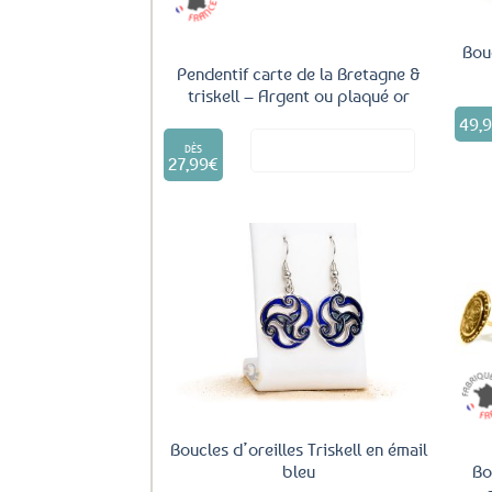
Bou
Pendentif carte de la Bretagne &
triskell – Argent ou plaqué or
49,
Ce
Voir le produit
produit
DÈS
27,99
€
a
plusieurs
variations.
Les
options
peuvent
être
Ajouter
aux
choisies
favoris
sur
la
page
du
produit
Boucles d’oreilles Triskell en émail
bleu
Bo