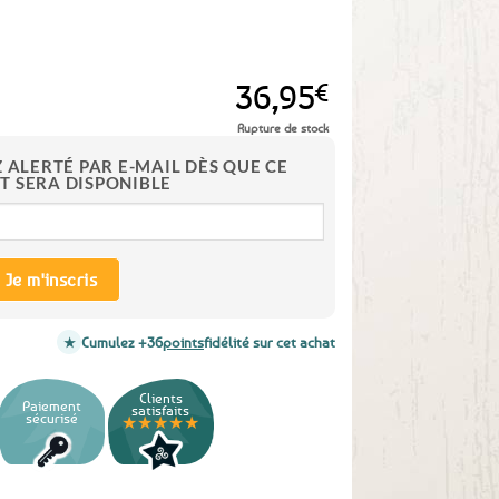
36,95
€
Rupture de stock
Z ALERTÉ PAR E-MAIL DÈS QUE CE
T SERA DISPONIBLE
Je m'inscris
Cumulez +36
points
fidélité sur cet achat
Clients
Paiement
satisfaits
sécurisé
★★★★★