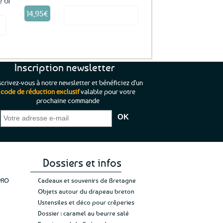
é or
14,95
€
Voir le produit
it
Inscription newsletter
scrivez-vous à notre newsletter et bénéficiez d'un
code de réduction exclusif
valable pour votre
prochaine commande
que je pouvais pas
“C’est agréable et tout aussi rassurant
“
 ;)
de constater qu’il n’y a pas de petite
l’oue
e de mon achat et
commande, mais un client à satisfaire.”
rapid
gez rien”
Jade C.
Guy H.
Vive 
Dossiers et infos
PRO
Cadeaux et souvenirs de Bretagne
Objets autour du drapeau breton
Ustensiles et déco pour crêperies
Dossier : caramel au beurre salé