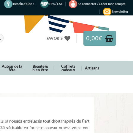
Besoin d’aide ?
Pro / CSE
Se connecter / Créer mon compte
Newsletter
0,00
€
FAVORIS
Autour de la
Beauté &
Coffrets
Artisans
fête
bien-être
cadeaux
ils et
noeuds entrelacés tout droit inspirés de l’art
25 véritable
en forme d’anneau ornera votre cou