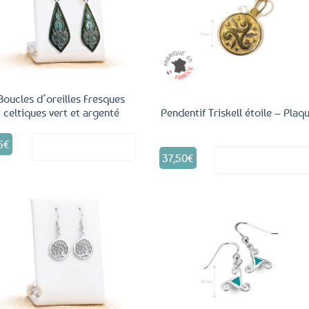
Ajouter
Ajo
aux
a
favoris
fav
Boucles d’oreilles Fresques
celtiques vert et argenté
Pendentif Triskell étoile – Plaq
5
€
Voir le produit
37,50
€
Voir le produ
Ajouter
Ajo
aux
a
favoris
fav