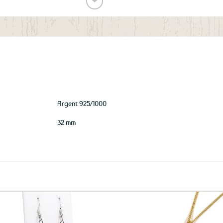
❤
Ajouter
aux
favoris
Argent 925/1000
32 mm