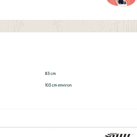
aux
favoris
83 cm
103 cm environ