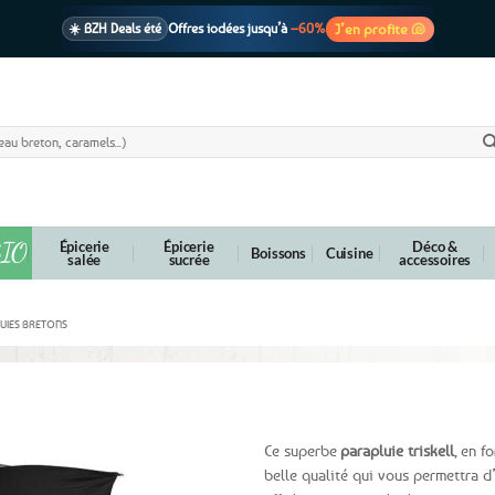
J’en profite 🐚
☀️ BZH Deals été
Offres iodées jusqu’à
–60%
🩷 CADEAU !
1 cadeau offert
dès 39€ d’achats
Voir cond. 🎁
📦 Livraison
En point relais dès
3,95€
seulement
Voir cond. 🚚
IO
Épicerie
Épicerie
Déco &
Boissons
Cuisine
salée
sucrée
accessoires
UIES BRETONS
lanc
Ce superbe
parapluie triskell
, en f
belle qualité qui vous permettra d’