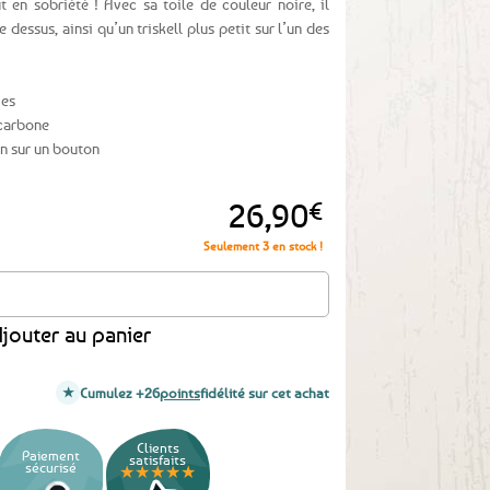
 en sobriété ! Avec sa toile de couleur noire, il
e dessus, ainsi qu’un triskell plus petit sur l’un des
ies
 carbone
n sur un bouton
26,90
€
Seulement 3 en stock !
 Triskell blanc
jouter au panier
Cumulez +26
points
fidélité sur cet achat
Clients
Paiement
satisfaits
sécurisé
★★★★★