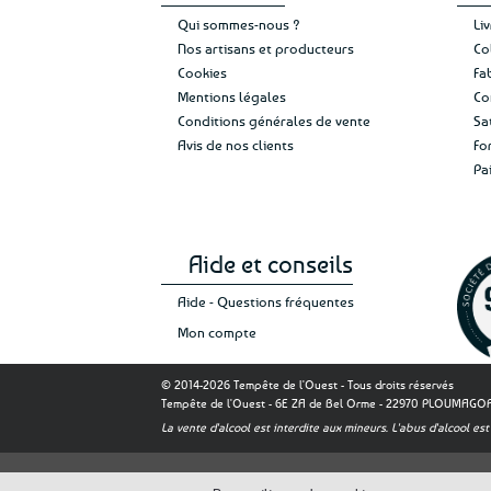
Qui sommes-nous ?
Li
Nos artisans et producteurs
Co
Cookies
Fa
Mentions légales
Co
Conditions générales de vente
Sa
Avis de nos clients
Fo
Pa
Aide et conseils
Aide - Questions fréquentes
Mon compte
© 2014-2026 Tempête de l'Ouest - Tous droits réservés
Tempête de l'Ouest - 6E ZA de Bel Orme - 22970 PLOUMAG
La vente d'alcool est interdite aux mineurs. L'abus d'alcool 