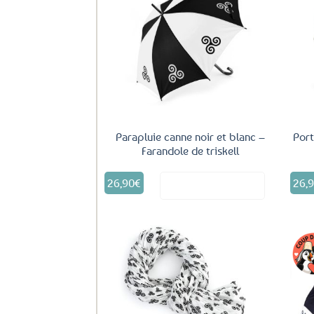
Ajouter
aux
favoris
Parapluie canne noir et blanc –
Port
Farandole de triskell
26,90
€
26,
Voir le produit
Ajouter
aux
favoris