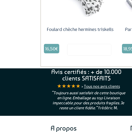
Foulard chèche hermines triskells
Par
16,50
€
18,9
Voir le produit
Avis certifiés : + de 10.000
clients SATISFAITS
★★★★★
>
Tous nos avis clients
ur. La Bretagne à
“Toujours aussi satisfait de cette boutique
en ligne. Emballage au top Livraison
 moi qui suis si loin
impeccable pour des produits fragiles. Je
e”
Cathy P.
reste un client fidèle.”
Frédéric M.
A propos