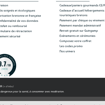
vraison
Cadeaux/paniers gourmands CE/
lis soignés et écologiques
Cadeaux d’accueil hébergements
touristiques bretons
brication bretonne et française
Paiement par chèque ou virement
nfidentialité de vos données
Paiement mandat administratif
tisfait ou remboursé
Retrait gratuit sur Guingamp
rmulaire de rétractation
Evénements et cérémonies
iement sécurisé
Composez votre coffret
Les codes promo
Nos univers
OAR
(+ d'infos)
est dangereux pour la santé, à consommer avec modération.