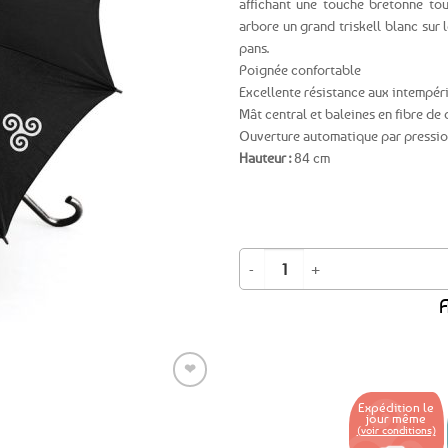
affichant une touche bretonne tout
arbore un grand triskell blanc sur l
Ajouter
pans.
aux
Poignée confortable
favoris
Excellente résistance aux intempér
Mât central et baleines en fibre de
Ouverture automatique par pressio
Hauteur :
84 cm
quantité de Parapluie canne noir et
A
❤
Expédition le
jour même
(voir conditions)
Ajouter