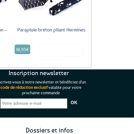
on –
Parapluie breton pliant Hermines
18,95
€
it
Voir le produit
Inscription newsletter
scrivez-vous à notre newsletter et bénéficiez d'un
code de réduction exclusif
valable pour votre
prochaine commande
que je pouvais pas
“C’est agréable et tout aussi rassurant
“
 ;)
de constater qu’il n’y a pas de petite
l’oue
e de mon achat et
commande, mais un client à satisfaire.”
rapid
gez rien”
Jade C.
Guy H.
Vive 
Dossiers et infos