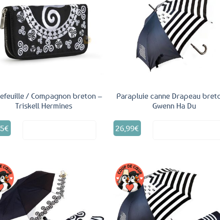
Ajouter
Ajo
aux
a
favoris
fav
efeuille / Compagnon breton –
Parapluie canne Drapeau bret
Triskell Hermines
Gwenn Ha Du
95
€
26,99
€
Voir le produit
Voir le produ
Ajouter
Ajo
aux
a
favoris
fav