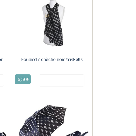
uter
Ajouter
ux
aux
oris
favoris
on –
Foulard / chèche noir triskells
16,50
€
it
Voir le produit
uter
Ajouter
ux
aux
oris
favoris