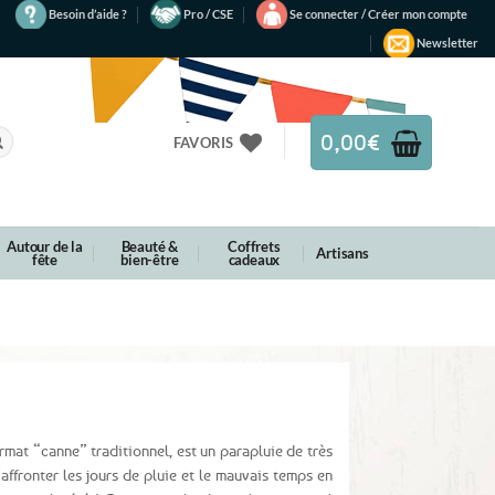
Besoin d’aide ?
Pro / CSE
Se connecter / Créer mon compte
Newsletter
0,00
€
FAVORIS
Autour de la
Beauté &
Coffrets
Artisans
fête
bien-être
cadeaux
ormat “canne” traditionnel, est un parapluie de très
affronter les jours de pluie et le mauvais temps en