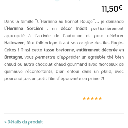
11,50
€
Dans la famille “L’Hermine au Bonnet Rouge”… je demande
l’Hermine Sorcière
: un
décor inédit
particulièrement
approprié à l’arrivée de l’automne et pour célébrer
Halloween
, fête folklorique tirant son origine des îles Anglo-
Celtes ! Ainsi cette
tasse bretonne, entièrement décorée en
Bretagne
, vous permettra d’apprécier un agréable thé bien
chaud ou autre chocolat chaud gourmand avec morceaux de
guimauve réconfortants, bien enfoui dans un plaid, avec
pourquoi pas un petit film d’épouvante en prime ?!
Expédition le
Clients
Paiement
jour même
satisfaits
sécurisé
★★★★★
(voir conditions)
> Détails du produit