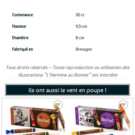
Contenance
30 cl
Hauteur
9.5 cm
Diamètre
8 cm
Fabriqué en
Bretagne
Tous droits réservés – Toute reproduction ou utilisation des
illustrations “L’Hermine au Bonnet” est interdite
Ils ont aussi le vent en poupe !
Ajouter
Ajouter
aux
aux
favoris
favoris