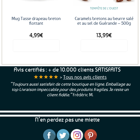
TEMPÊTE DE L'OUEST
Mug Tasse drapeau breton
Caramels bretons au beurre salé
flottant
et au sel de Guérande – 500g
4,99
€
13,99
€
Voir le produit
Voir le produit
Avis certifiés : + de 10.000 clients SATISFAITS
★★★★★
>
Tous nos avis clients
“Toujours aussi satisfait de cette boutique en ligne. Emballage au
top Livraison impeccable pour des produits fragiles. Je reste un
client fidèle.”
Frédéric M.
N’en perdez pas une miette