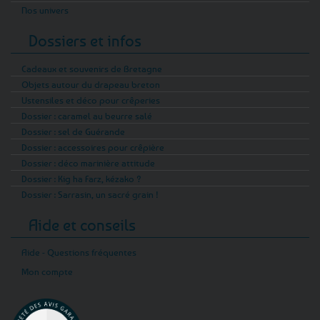
Nos univers
Dossiers et infos
Cadeaux et souvenirs de Bretagne
Objets autour du drapeau breton
Ustensiles et déco pour crêperies
Dossier : caramel au beurre salé
Dossier : sel de Guérande
Dossier : accessoires pour crêpière
Dossier : déco marinière attitude
Dossier : Kig ha Farz, kézako ?
Dossier : Sarrasin, un sacré grain !
Aide et conseils
Aide - Questions fréquentes
Mon compte