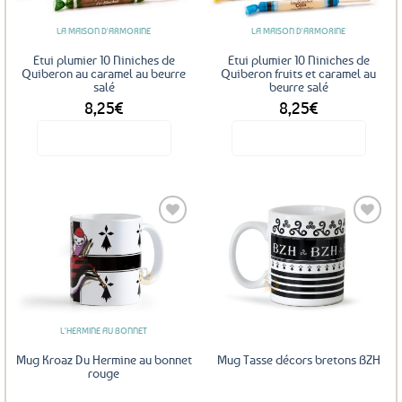
LA MAISON D'ARMORINE
LA MAISON D'ARMORINE
Etui plumier 10 Niniches de
Etui plumier 10 Niniches de
Quiberon au caramel au beurre
Quiberon fruits et caramel au
salé
beurre salé
8,25
€
8,25
€
Voir le produit
Voir le produit
Ajouter
Ajouter
aux
aux
favoris
favoris
L'HERMINE AU BONNET
Mug Kroaz Du Hermine au bonnet
Mug Tasse décors bretons BZH
rouge