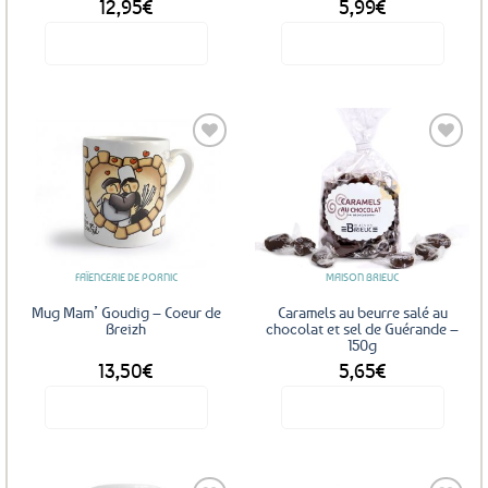
12,95
€
5,99
€
Voir le produit
Voir le produit
Ajouter
Ajouter
aux
aux
favoris
favoris
FAÏENCERIE DE PORNIC
MAISON BRIEUC
Mug Mam’ Goudig – Coeur de
Caramels au beurre salé au
Breizh
chocolat et sel de Guérande –
150g
13,50
€
5,65
€
Voir le produit
Voir le produit