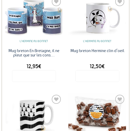
Ajouter
Ajouter
aux
aux
favoris
favoris
L'HERMINE AU BONNET
L'HERMINE AU BONNET
Mug breton En Bretagne, il ne
Mug breton Hermine clin d’oeil
pleut que sur les cons…
12,95
€
12,50
€
Voir le produit
Voir le produit
Ajouter
Ajouter
aux
aux
favoris
favoris