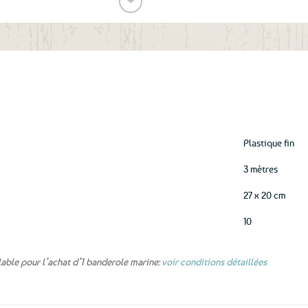
❤
Ajouter
aux
favoris
Plastique fin
3 mètres
27 x 20 cm
10
lable pour l’achat d’1 banderole marine:
voir conditions détaillées