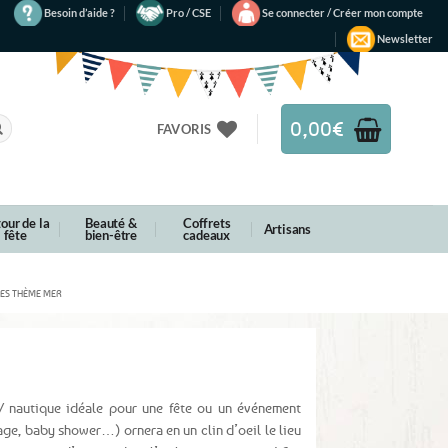
Besoin d’aide ?
Pro / CSE
Se connecter / Créer mon compte
Newsletter
0,00
€
FAVORIS
our de la
Beauté &
Coffrets
Artisans
fête
bien-être
cadeaux
ES THÈME MER
 nautique idéale pour une fête ou un événement
age, baby shower…) ornera en un clin d’oeil le lieu