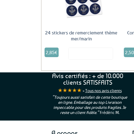
la
page
du
produit
24 stickers de remerciement thème
Con
mer/marin
2,85
€
2,5
Voir le produit
Avis certifiés : + de 10.000
clients SATISFAITS
★★★★★
>
Tous nos avis clients
ur. La Bretagne à
“Toujours aussi satisfait de cette boutique
en ligne. Emballage au top Livraison
 moi qui suis si loin
impeccable pour des produits fragiles. Je
e”
Cathy P.
reste un client fidèle.”
Frédéric M.
A propos