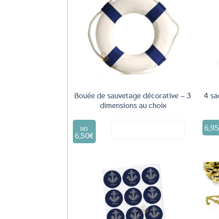
Ajouter
aux
favoris
Bouée de sauvetage décorative – 3
4 sa
dimensions au choix
Ce
6,9
Voir le produit
produit
DÈS
6,50
€
a
plusieurs
variations.
Les
options
peuvent
être
Ajouter
aux
choisies
favoris
sur