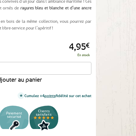
s convives d’un jour dans l’ambiance maritime ! Ces
t ornés de
rayures bleu et blanche et d’une ancre
en bois de la même collection, vous pourrez par
 libre-service pour l’apéritif !
4,95
€
En stock
cre marine - 3 mètres
jouter au panier
Cumulez +4
points
fidélité sur cet achat
Clients
Paiement
satisfaits
sécurisé
★★★★★