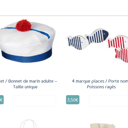
Ajouter
Ajo
aux
a
favoris
fav
et / Bonnet de marin adulte –
4 marque places / Porte no
Taille unique
Poissons rayés
9
€
3,50
€
Voir le produit
Voir le produ