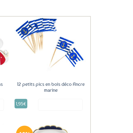
uter
Ajouter
ux
aux
oris
favoris
ms
12 petits pics en bois déco Ancre
marine
1,95
€
it
Voir le produit