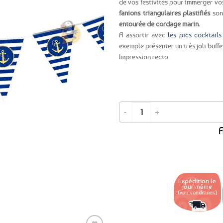
de vos festivités pour immerger vo
fanions triangulaires plastifiés
son
Ajouter
entourée de cordage marin
.
aux
A assortir avec
les pics cocktails
favoris
exemple présenter un très joli buffet
Impression recto
quantité de Guirlande de fanions An
A
Expédition le
jour même
(voir conditions)