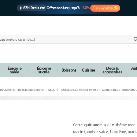
J’en profite 🐚
☀️ BZH Deals été
Offres iodées jusqu’à
–60%
🩷 CADEAU !
1 cadeau offert
dès 39€ d’achats
Voir cond. 🎁
📦 Livraison
En point relais dès
3,95€
seulement
Voir cond. 🚚
Épicerie
Épicerie
Déco &
Aut
Boissons
Cuisine
salée
sucrée
accessoires
DÉCORATION DE FÊTE MER/MARIN
/
DÉCORATION DE SALLE MER ET MARIN
/
GUIRLANDES ET BANDEROL
e – 3 mètres
Cette
guirlande sur le thème mer
/
marin (anniversaire, baptême, mari