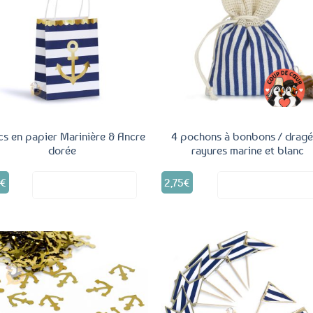
Ajouter
Ajo
aux
a
favoris
fav
cs en papier Marinière & Ancre
4 pochons à bonbons / drag
dorée
rayures marine et blanc
5
€
2,75
€
Voir le produit
Voir le produ
Ajouter
Ajo
aux
a
favoris
fav