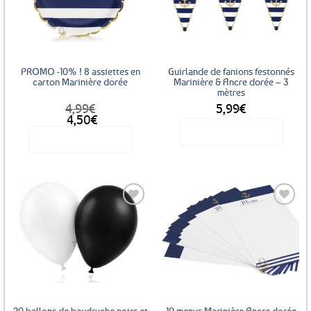
aux
aux
favoris
favoris
PROMO -10% ! 8 assiettes en
Guirlande de fanions festonnés
carton Marinière dorée
Marinière & Ancre dorée – 3
mètres
4,99
€
5,99
€
Le
Le
4,50
€
prix
prix
Voir le produit
Voir le produit
initial
actuel
était :
est :
4,99€.
4,50€.
Ajouter
Ajouter
aux
aux
favoris
favoris
20 ballons de baudruche noirs et
10 menus Marinière Ancre dorée