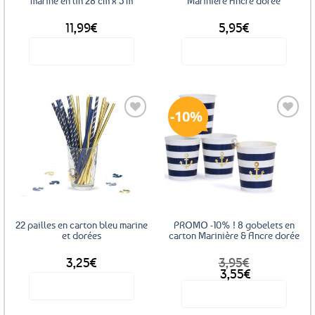
marine en lin 28 cm x 5 m
Marinière Ancre dorée
11,99
€
5,95
€
Voir le produit
Voir le produit
10%
Ajouter
Ajouter
aux
aux
favoris
favoris
22 pailles en carton bleu marine
PROMO -10% ! 8 gobelets en
et dorées
carton Marinière & Ancre dorée
3,25
€
3,95
€
Le
Le
3,55
€
prix
prix
Voir le produit
Voir le produit
initial
actuel
était :
est :