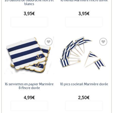
blancs
3,95
€
3,95
€
Voir le produit
Voir le produit
Ajouter
Ajouter
aux
aux
favoris
favoris
16 serviettes en papier Marinière
10 pics cocktail Marinière dorée
& Ancre dorée
4,99
€
2,50
€
Voir le produit
Voir le produit