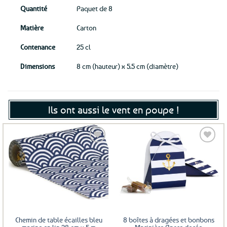
Quantité
Paquet de 8
Matière
Carton
Contenance
25 cl
Dimensions
8 cm (hauteur) x 5.5 cm (diamètre)
Ils ont aussi le vent en poupe !
Ajouter
Ajouter
aux
aux
favoris
favoris
Chemin de table écailles bleu
8 boîtes à dragées et bonbons