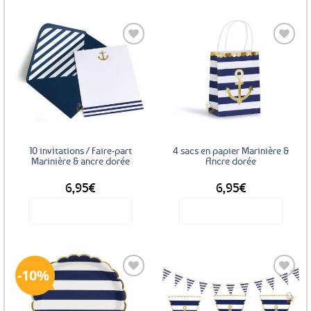
3,95€.
3,55€.
Ajouter
Ajouter
aux
aux
favoris
favoris
10 invitations / Faire-part
4 sacs en papier Marinière &
Marinière & ancre dorée
Ancre dorée
6,95
€
6,95
€
Voir le produit
Voir le produit
10%
Ajouter
Ajouter