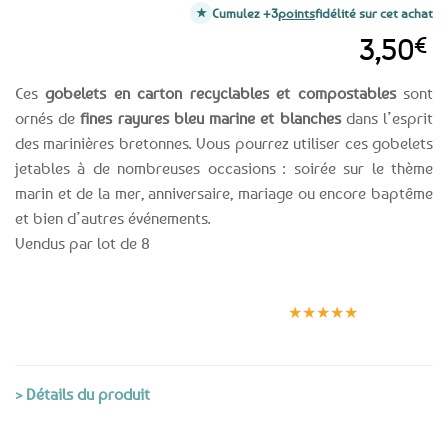
Cumulez +3
points
fidélité sur cet achat
3,50
€
Ces
gobelets en carton recyclables et compostables
sont
ornés de
fines rayures bleu marine et blanches
dans l’esprit
des marinières bretonnes. Vous pourrez utiliser ces gobelets
jetables à de nombreuses occasions : soirée sur le thème
marin et de la mer, anniversaire, mariage ou encore baptême
et bien d’autres événements.
Vendus par lot de 8
Expédition le
Clients
Paiement
jour même
satisfaits
sécurisé
★★★★★
(voir conditions)
> Détails du produit