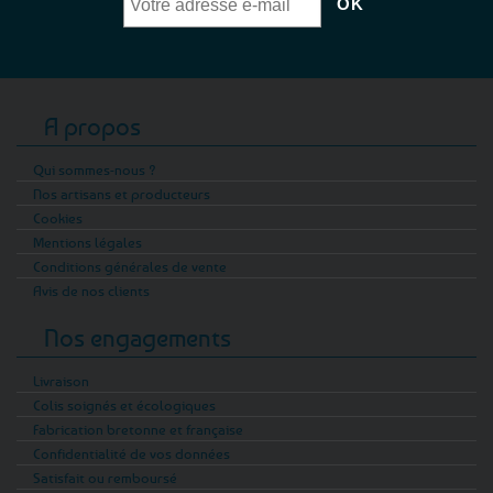
A propos
Qui sommes-nous ?
Nos artisans et producteurs
Cookies
Mentions légales
Conditions générales de vente
Avis de nos clients
Nos engagements
Livraison
Colis soignés et écologiques
Fabrication bretonne et française
Confidentialité de vos données
Satisfait ou remboursé