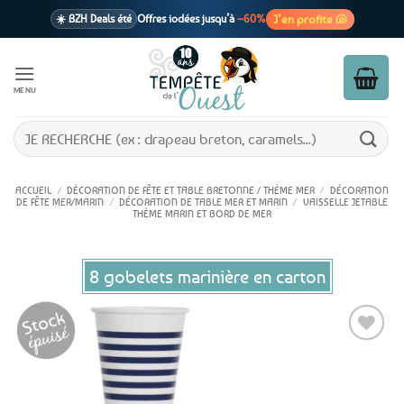
Passer
J’en profite 🐚
☀️ BZH Deals été
Offres iodées jusqu’à
–60%
au
contenu
🩷 CADEAU !
1 cadeau offert
dès 39€ d’achats
Voir cond. 🎁
MENU
📦 Livraison
En point relais dès
3,95€
seulement
Voir cond. 🚚
Recherche
pour :
ACCUEIL
/
DÉCORATION DE FÊTE ET TABLE BRETONNE / THÈME MER
/
DÉCORATION
DE FÊTE MER/MARIN
/
DÉCORATION DE TABLE MER ET MARIN
/
VAISSELLE JETABLE
THÈME MARIN ET BORD DE MER
8 gobelets marinière en carton
Ajouter