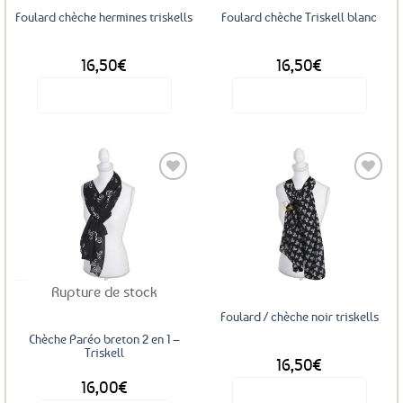
sur
Foulard chèche hermines triskells
Foulard chèche Triskell blanc
la
page
16,50
€
16,50
€
du
produit
Voir le produit
Voir le produit
Ajouter
Ajouter
aux
aux
favoris
favoris
Rupture de stock
Foulard / chèche noir triskells
Chèche Paréo breton 2 en 1 –
Triskell
16,50
€
16,00
€
Voir le produit