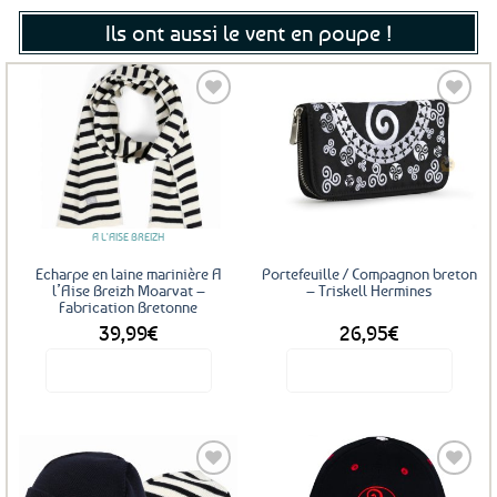
Ils ont aussi le vent en poupe !
Ajouter
Ajouter
aux
aux
favoris
favoris
A L'AISE BREIZH
Echarpe en laine marinière A
Portefeuille / Compagnon breton
l’Aise Breizh Moarvat –
– Triskell Hermines
Fabrication Bretonne
39,99
€
26,95
€
Voir le produit
Voir le produit