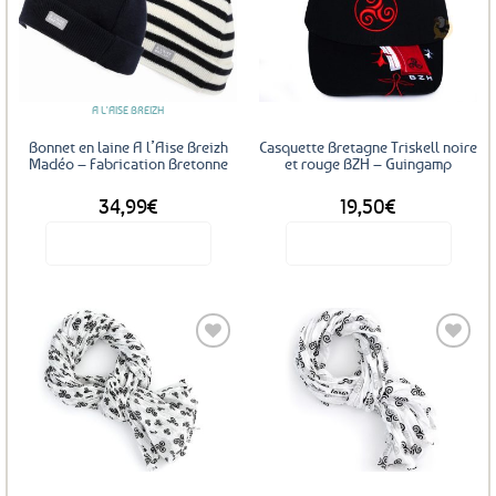
Ajouter
Ajouter
aux
aux
favoris
favoris
A L'AISE BREIZH
Bonnet en laine A l’Aise Breizh
Casquette Bretagne Triskell noire
Madéo – Fabrication Bretonne
et rouge BZH – Guingamp
34,99
€
19,50
€
Voir le produit
Voir le produit
Ce
produit
a
plusieurs
variations.
Les
Ajouter
Ajouter
options
aux
aux
favoris
favoris
peuvent
être
choisies