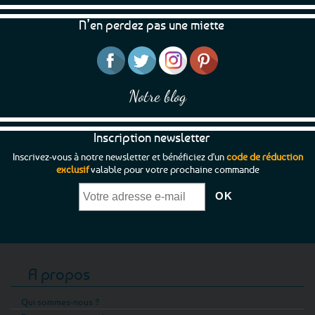
choisies
N’en perdez pas une miette
sur
la
page
du
produit
Notre blog
Inscription newsletter
Inscrivez-vous à notre newsletter et bénéficiez d'un
code de réduction
exclusif
valable pour votre prochaine commande
A propos
Qui sommes-nous ?