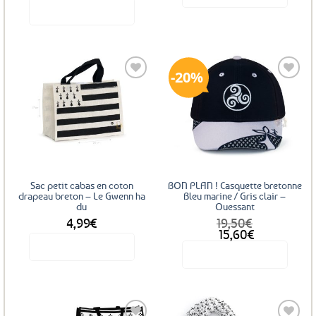
Voir le produit
20%
Ajouter
Ajouter
aux
aux
favoris
favoris
Sac petit cabas en coton
BON PLAN ! Casquette bretonne
drapeau breton – Le Gwenn ha
Bleu marine / Gris clair –
du
Ouessant
4,99
€
19,50
€
Le
Le
15,60
€
prix
prix
Voir le produit
Voir le produit
initial
actuel
était :
est :
19,50€.
15,60€.