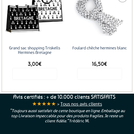
Ajouter
Ajouter
aux
aux
favoris
favoris
Grand sac shopping Triskells
Foulard chèche hermines blanc
Hermines Bretagne
3,00
€
16,50
€
Voir le produit
Voir le produit
Ce
produit
a
Avis certifiés : + de 10.000 clients SATISFAITS
plusieurs
★★★★★
>
Tous nos avis clients
variations.
“Toujours aussi satisfait de cette boutique en ligne. Emballage au
Les
top Livraison impeccable pour des produits fragiles. Je reste un
options
client fidèle.”
Frédéric M.
peuvent
être