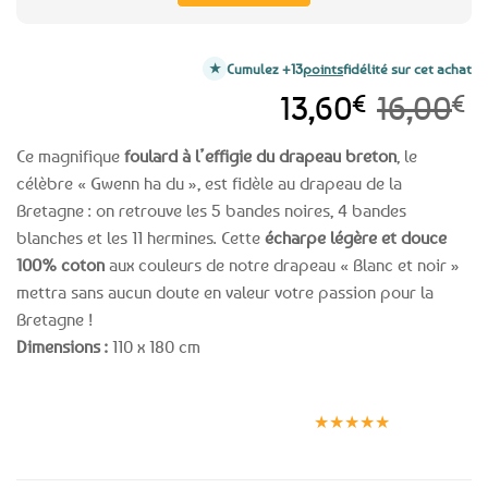
Cumulez +13
points
fidélité sur cet achat
Le
Le
13,60
€
16,00
€
prix
prix
Ce magnifique
foulard à l’effigie du drapeau breton
, le
initial
actuel
célèbre « Gwenn ha du », est fidèle au drapeau de la
était :
est :
Bretagne : on retrouve les 5 bandes noires, 4 bandes
16,00€.
13,60€.
blanches et les 11 hermines. Cette
écharpe légère et douce
100% coton
aux couleurs de notre drapeau « Blanc et noir »
mettra sans aucun doute en valeur votre passion pour la
Bretagne !
Dimensions :
110 x 180 cm
Expédition le
Clients
Paiement
jour même
satisfaits
sécurisé
★★★★★
(voir conditions)