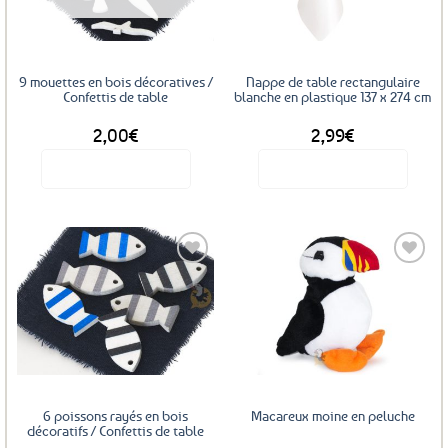
favoris
favoris
9 mouettes en bois décoratives /
Nappe de table rectangulaire
Confettis de table
blanche en plastique 137 x 274 cm
2,00
€
2,99
€
Voir le produit
Voir le produit
Ajouter
Ajouter
aux
aux
favoris
favoris
6 poissons rayés en bois
Macareux moine en peluche
décoratifs / Confettis de table