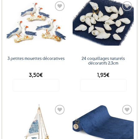
Ajouter
Ajouter
aux
aux
favoris
favoris
3 petites mouettes décoratives
24 coquillages naturels
décoratifs 2.3cm
3,50
€
1,95
€
Voir le produit
Voir le produit
Ajouter
Ajouter
aux
aux
favoris
favoris