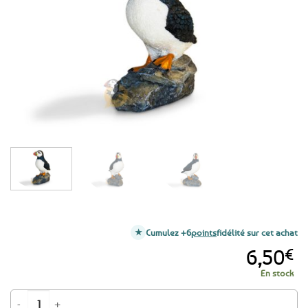
aux
favoris
Cumulez +6
points
fidélité sur cet achat
6,50
€
En stock
quantité de Figurine macareux moine sur rocher - 10 cm