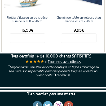
Voilier / Bateau en bois déco
Chemin de table en velours bleu
lumineux LED – 28cm
marine 28 cm x 3.5 m
16,50
€
9,95
€
Voir le produit
Voir le produit
Avis certifiés : + de 10.000 clients SATISFAITS
★★★★★
>
Tous nos avis clients
“Toujours aussi satisfait de cette boutique en ligne. Emballage au
top Livraison impeccable pour des produits fragiles. Je reste un
client fidèle.”
Frédéric M.
N’en perdez pas une miette