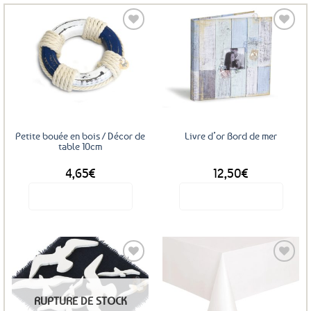
Ajouter
Ajouter
aux
aux
favoris
favoris
Petite bouée en bois / Décor de
Livre d’or Bord de mer
table 10cm
4,65
€
12,50
€
Voir le produit
Voir le produit
Ajouter
Ajouter
RUPTURE DE STOCK
aux
aux