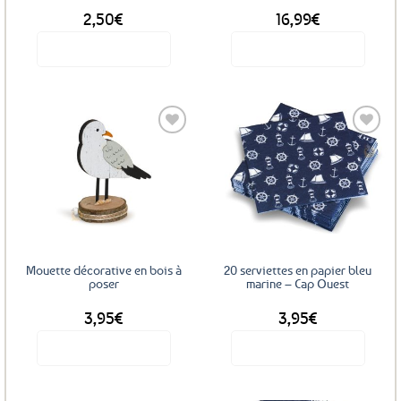
2,50
€
16,99
€
Voir le produit
Voir le produit
Ajouter
Ajouter
aux
aux
favoris
favoris
Mouette décorative en bois à
20 serviettes en papier bleu
poser
marine – Cap Ouest
3,95
€
3,95
€
Voir le produit
Voir le produit