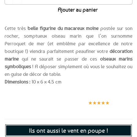
Ajouter au panier
Cette très
belle figurine du macareux moine
postée sur son
rocher, somptueux oiseau marin que l’on surnomme
Perroquet de mer (et emblême par excellence de notre
boutique !) viendra parfaitement peaufiner votre
décoration
marine
qui ne saurait se passer de ces
oiseaux marins
symboliques
! A déposer simplement où vous le souhaitez ou
en guise de décor de table.
Dimensions :
10 x 6 x 4.5 cm
Expédition le
Clients
Paiement
jour même
satisfaits
sécurisé
★★★★★
(voir conditions)
Ils ont aussi le vent en poupe !