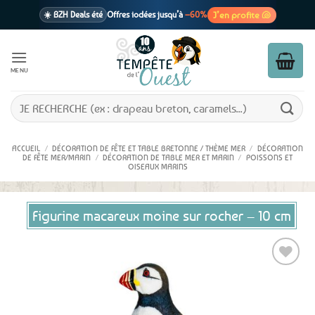
Passer
J’en profite 🐚
☀️ BZH Deals été
Offres iodées jusqu’à
–60%
au
contenu
🩷 CADEAU !
1 cadeau offert
dès 39€ d’achats
Voir cond. 🎁
MENU
📦 Livraison
En point relais dès
3,95€
seulement
Voir cond. 🚚
Recherche
pour :
ACCUEIL
/
DÉCORATION DE FÊTE ET TABLE BRETONNE / THÈME MER
/
DÉCORATION
DE FÊTE MER/MARIN
/
DÉCORATION DE TABLE MER ET MARIN
/
POISSONS ET
OISEAUX MARINS
Figurine macareux moine sur rocher – 10 cm
Ajouter