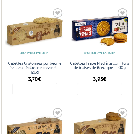
Ajouter
Ajouter
aux
aux
favoris
favoris
BISCUITERIE ATELIER D.
BISCUITERIE TRAOU MAD
Galettes bretonnes pur beurre
Galettes Traou Mad à la confiture
frais aux éclats de caramel –
de fraises de Bretagne – 100g
120g
3,70
€
3,95
€
Voir le produit
Voir le produit
Ajouter
Ajouter