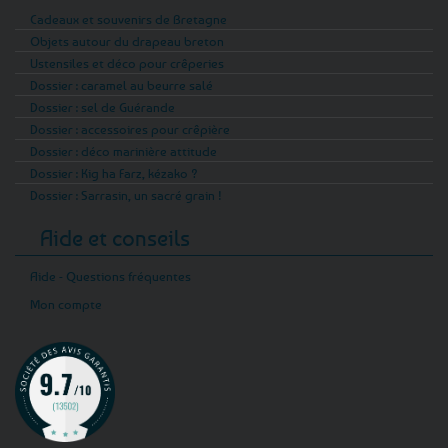
Cadeaux et souvenirs de Bretagne
Objets autour du drapeau breton
Ustensiles et déco pour crêperies
Dossier : caramel au beurre salé
Dossier : sel de Guérande
Dossier : accessoires pour crêpière
Dossier : déco marinière attitude
Dossier : Kig ha Farz, kézako ?
Dossier : Sarrasin, un sacré grain !
Aide et conseils
Aide - Questions fréquentes
Mon compte