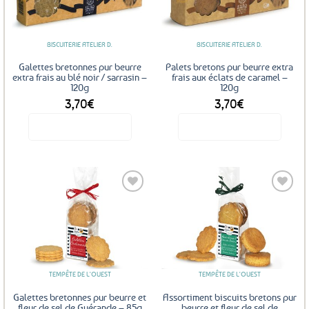
aux
aux
favoris
favoris
BISCUITERIE ATELIER D.
BISCUITERIE ATELIER D.
Galettes bretonnes pur beurre
Palets bretons pur beurre extra
extra frais au blé noir / sarrasin –
frais aux éclats de caramel –
120g
120g
3,70
€
3,70
€
Voir le produit
Voir le produit
Ajouter
Ajouter
aux
aux
favoris
favoris
TEMPÊTE DE L'OUEST
TEMPÊTE DE L'OUEST
Galettes bretonnes pur beurre et
Assortiment biscuits bretons pur
fleur de sel de Guérande – 85g
beurre et fleur de sel de