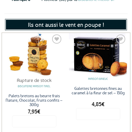
Ils ont aussi le vent en poupe !
Ajouter
Ajouter
aux
aux
favoris
favoris
MAISON BRIEUC
Rupture de stock
BISCUITERIE MAISON TIREL
Galettes bretonnes fines au
caramel à la fleur de sel – 150g
Palets bretons au beurre frais
Nature, Chocolat, Fruits confits –
4,85
€
300g
7,95
€
Voir le produit
Voir le produit