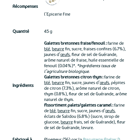
Récompenses
l’Epicerie Fine
Quantité
45 g
Galettes bretonnes fraise/fenouil
:
farine de
blé
,
beurre
fin, sucre, fraises confites (6.7%),
jaunes d’
œufs
, fleur de sel de Guérande,
arôme naturel de fraise, huile essentielle de
fenouil (0.04%)*.
*Ingrédients issus de
l’agriculture biologique.
Galettes bretonnes citron thym :
farine de
blé
,
beurre
fin, sucre, jaunes d’
œufs
, pépites
Ingrédients
de citron (7.3%), arôme naturel de citron,
thym (0.8%), fleur de sel de Guérande, arôme
naturel de thym.
Assortiment palets/galettes caramel :
farine
de
blé
,
beurre
fin, sucre, jaunes d’
œufs
,
éclats de Salidou (6.8%) (sucre, sirop de
glucose,
beurre
frais, sel de Guérande), fleur
de sel de Guérande, levure.
Fabriqué à
Ploemeur (56) par la
Biscuiterie Atelier D.