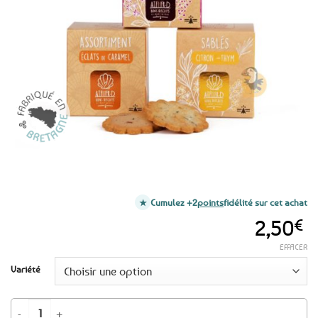
aux
favoris
Cumulez +2
points
fidélité sur cet achat
2,50
€
EFFACER
Variété
quantité de Étuis cube biscuits bretons 45g – 3 variétés au choix