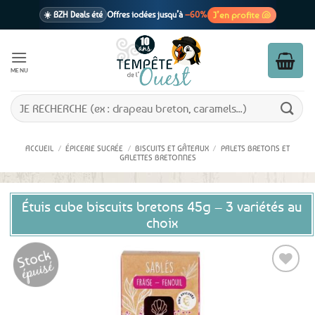
Passer
J’en profite 🐚
☀️ BZH Deals été
Offres iodées jusqu’à
–60%
au
contenu
🩷 CADEAU !
1 cadeau offert
dès 39€ d’achats
Voir cond. 🎁
MENU
📦 Livraison
En point relais dès
3,95€
seulement
Voir cond. 🚚
Recherche
pour :
ACCUEIL
/
ÉPICERIE SUCRÉE
/
BISCUITS ET GÂTEAUX
/
PALETS BRETONS ET
GALETTES BRETONNES
Étuis cube biscuits bretons 45g – 3 variétés au
choix
Ajouter