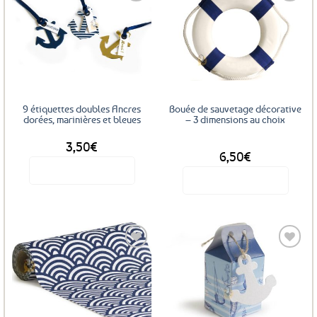
Ajouter
Ajouter
aux
aux
favoris
favoris
9 étiquettes doubles Ancres
Bouée de sauvetage décorative
dorées, marinières et bleues
– 3 dimensions au choix
3,50
€
DÈS
6,50
€
Voir le produit
Voir le produit
Ce
produit
a
plusieurs
variations.
Les
Ajouter
Ajouter
options
aux
aux
favoris
favoris
peuvent