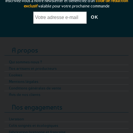
Inscrivez-vous à notre newsletter et bénéficiez d'un
code de réduction
exclusif
valable pour votre prochaine commande
A propos
Qui sommes-nous ?
Nos artisans et producteurs
Cookies
Mentions légales
Conditions générales de vente
Avis de nos clients
Nos engagements
Livraison
Colis soignés et écologiques
Fabrication bretonne et française