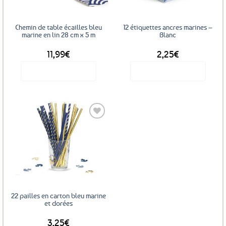
être
choisies
sur
Chemin de table écailles bleu
12 étiquettes ancres marines –
la
marine en lin 28 cm x 5 m
Blanc
page
11,99
€
2,25
€
du
produit
Voir le produit
Voir le produit
Ajouter
aux
favoris
22 pailles en carton bleu marine
et dorées
3,25
€