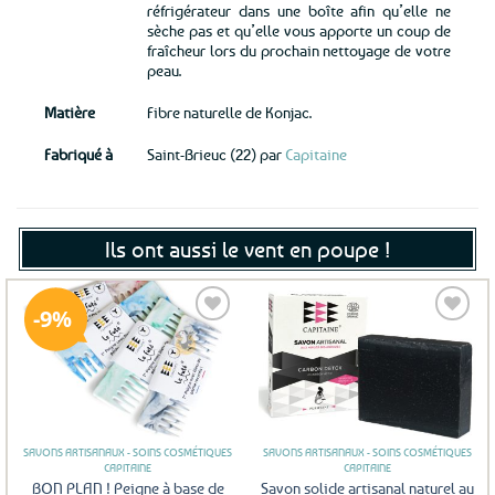
réfrigérateur dans une boîte afin qu’elle ne
sèche pas et qu’elle vous apporte un coup de
fraîcheur lors du prochain nettoyage de votre
peau.
Matière
Fibre naturelle de Konjac.
Fabriqué à
Saint-Brieuc (22) par
Capitaine
Ils ont aussi le vent en poupe !
9%
Ajouter
Ajouter
aux
aux
favoris
favoris
SAVONS ARTISANAUX - SOINS COSMÉTIQUES
SAVONS ARTISANAUX - SOINS COSMÉTIQUES
CAPITAINE
CAPITAINE
BON PLAN ! Peigne à base de
Savon solide artisanal naturel au