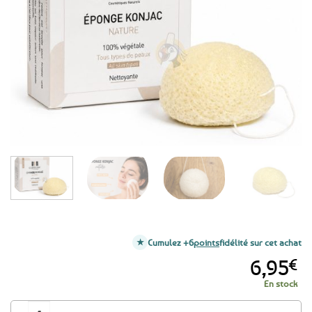
aux
favoris
Cumulez +6
points
fidélité sur cet achat
6,95
€
En stock
quantité de Éponge Konjac exfoliante 100% naturelle - Tous types de pea