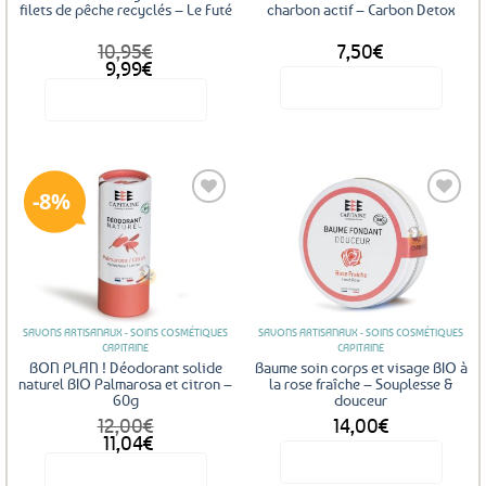
filets de pêche recyclés – Le Futé
charbon actif – Carbon Detox
10,95
€
7,50
€
Le
Le
9,99
€
prix
prix
Voir le produit
Voir le produit
initial
actuel
était :
est :
10,95€.
9,99€.
8%
Ajouter
Ajouter
aux
aux
favoris
favoris
SAVONS ARTISANAUX - SOINS COSMÉTIQUES
SAVONS ARTISANAUX - SOINS COSMÉTIQUES
CAPITAINE
CAPITAINE
BON PLAN ! Déodorant solide
Baume soin corps et visage BIO à
naturel BIO Palmarosa et citron –
la rose fraîche – Souplesse &
60g
douceur
12,00
€
14,00
€
Le
Le
11,04
€
prix
prix
Voir le produit
Voir le produit
initial
actuel