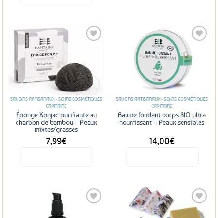
était :
est :
12,00€.
11,04€.
Ajouter
Ajouter
aux
aux
favoris
favoris
SAVONS ARTISANAUX - SOINS COSMÉTIQUES
SAVONS ARTISANAUX - SOINS COSMÉTIQUES
CAPITAINE
CAPITAINE
Éponge Konjac purifiante au
Baume fondant corps BIO ultra
charbon de bambou – Peaux
nourrissant – Peaux sensibles
mixtes/grasses
7,99
€
14,00
€
Voir le produit
Voir le produit