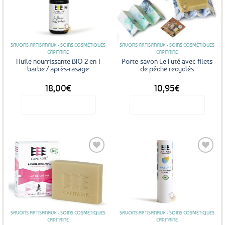
Ajouter
Ajouter
aux
aux
favoris
favoris
SAVONS ARTISANAUX - SOINS COSMÉTIQUES
SAVONS ARTISANAUX - SOINS COSMÉTIQUES
CAPITAINE
CAPITAINE
Huile nourrissante BIO 2 en 1
Porte-savon Le Futé avec filets
barbe / après-rasage
de pêche recyclés
18,00
€
10,95
€
Voir le produit
Voir le produit
Ajouter
Ajouter
aux
aux
favoris
favoris
SAVONS ARTISANAUX - SOINS COSMÉTIQUES
SAVONS ARTISANAUX - SOINS COSMÉTIQUES
CAPITAINE
CAPITAINE