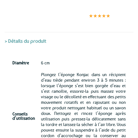
Expédition le
Clients
Paiement
jour même
satisfaits
sécurisé
★★★★★
(voir conditions)
> Détails du produit
Diamètre
6 cm
Plongez l’éponge Konjac dans un récipient
d’eau tiède pendant environ 3 à 5 minutes :
lorsque l’éponge s’est bien gorgée d’eau et
s’est ramollie, essorez-la puis massez votre
visage ou le décolleté en effectuant des petits
mouvement rotatifs et en rajoutant ou non
votre produit nettoyant habituel ou un savon
doux. Nettoyez et rincez l’éponge après
Conseils
d’utilisation
utilisation puis pressez-la délicatement sans
la tordre et laissez-la sécher à l’air libre. Vous
pouvez ensuite la suspendre à l’aide du petit
cordon d’accrochage ou la conserver au