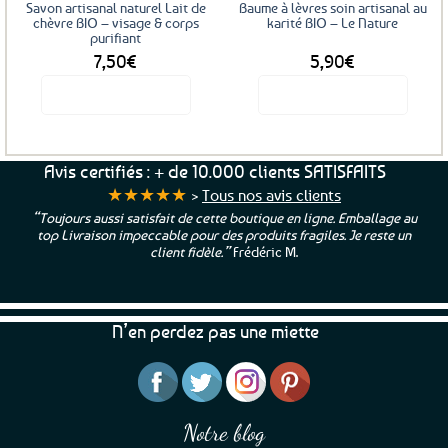
Savon artisanal naturel Lait de
Baume à lèvres soin artisanal au
chèvre BIO – visage & corps
karité BIO – Le Nature
purifiant
7,50
€
5,90
€
Voir le produit
Voir le produit
Avis certifiés : + de 10.000 clients SATISFAITS
★★★★★
>
Tous nos avis clients
“Toujours aussi satisfait de cette boutique en ligne. Emballage au
top Livraison impeccable pour des produits fragiles. Je reste un
client fidèle.”
Frédéric M.
N’en perdez pas une miette
Notre blog