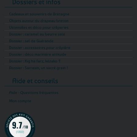
Dossiers et infos
Cadeaux et souvenirs de Bretagne
Objets autour du drapeau breton
Ustensiles et déco pour crêperies
Dossier : caramel au beurre salé
Dossier : sel de Guérande
Dossier : accessoires pour crêpière
Dossier : déco marinière attitude
Dossier : Kig ha Farz, kézako ?
Dossier : Sarrasin, un sacré grain !
Aide et conseils
Aide - Questions fréquentes
Mon compte