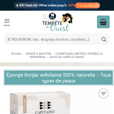
Passer
J’en profite 🐚
☀️ BZH Deals été
Offres iodées jusqu’à
–60%
au
contenu
🩷 CADEAU !
1 cadeau offert
dès 39€ d’achats
Voir cond. 🎁
MENU
📦 Livraison
En point relais dès
3,95€
seulement
Voir cond. 🚚
Recherche
pour :
ACCUEIL
/
BEAUTÉ & BIEN-ÊTRE
/
COSMÉTIQUES BRETONS, NATURELS &
ARTISANAUX
/
SOINS DU CORPS ET VISAGE
Éponge Konjac exfoliante 100% naturelle – Tous
types de peaux
Ajouter