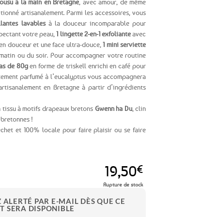
ousu à la main en Bretagne
, avec amour, de même
ctionné artisanalement. Parmi les accessoires, vous
lantes lavables
à la douceur incomparable pour
spectant votre peau,
1 lingette 2-en-1 exfoliante
avec
 en douceur et une face ultra-douce,
1 mini serviette
matin ou du soir. Pour accompagner votre routine
ras de 80g
en forme de triskell enrichi en café pour
catement parfumé à l’eucalyptus vous accompagnera
artisanalement en Bretagne à partir d’ingrédients
n tissu à motifs drapeaux bretons
Gwenn ha Du
, clin
 bretonnes !
het et 100% locale pour faire plaisir ou se faire
19,50
€
Rupture de stock
Z ALERTÉ PAR E-MAIL DÈS QUE CE
T SERA DISPONIBLE