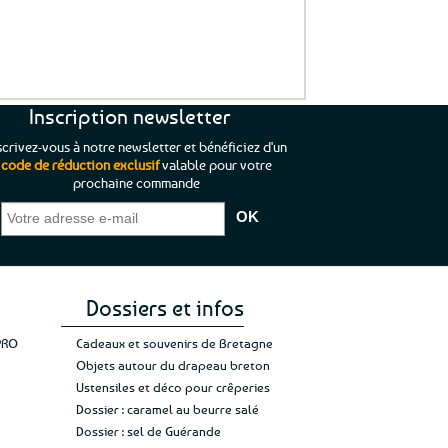
Inscription newsletter
scrivez-vous à notre newsletter et bénéficiez d'un
code de réduction exclusif
valable pour votre
prochaine commande
que je pouvais pas
“C’est agréable et tout aussi rassurant
“
 ;)
de constater qu’il n’y a pas de petite
l’oue
e de mon achat et
commande, mais un client à satisfaire.”
rapid
gez rien”
Jade C.
Guy H.
Vive 
Dossiers et infos
PRO
Cadeaux et souvenirs de Bretagne
Objets autour du drapeau breton
Ustensiles et déco pour crêperies
Dossier : caramel au beurre salé
Dossier : sel de Guérande