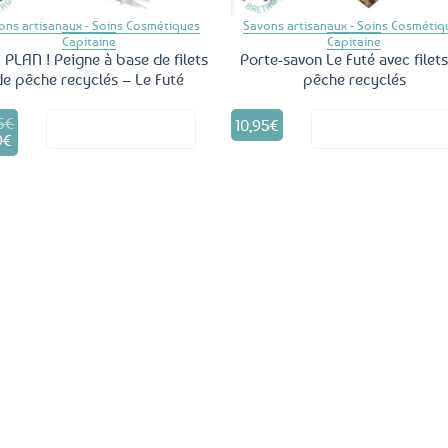
ons artisanaux - Soins Cosmétiques
Savons artisanaux - Soins Cosmétiq
Capitaine
Capitaine
PLAN ! Peigne à base de filets
Porte-savon Le Futé avec filet
de pêche recyclés – Le Futé
pêche recyclés
5
€
10,95
€
Voir le produit
Voir le produ
9
€
e
al
rix
 :
ctuel
5€.
st :
,99€.