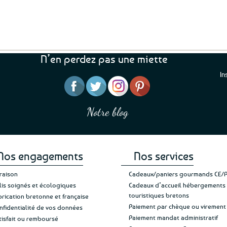
N’en perdez pas une miette
In
“J’ai mis 5 étoiles parce 
“Une boutique que je recommande pour
en mettre 6
leur sérieux, des bons et beaux produits
Notre blog
Je suis plus que satisfait
et une équipe à l’écoute :-)”
Patricia M.
de ma livraison. Ne chan
Nos engagements
Nos services
vraison
Cadeaux/paniers gourmands CE/
lis soignés et écologiques
Cadeaux d’accueil hébergements
touristiques bretons
brication bretonne et française
Paiement par chèque ou virement
nfidentialité de vos données
Paiement mandat administratif
tisfait ou remboursé