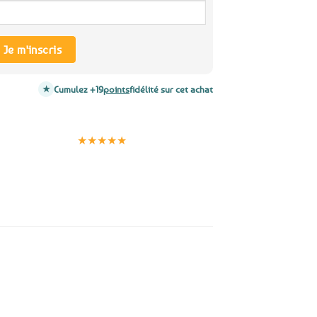
Je m'inscris
Cumulez +19
points
fidélité sur cet achat
Clients
Paiement
satisfaits
sécurisé
★★★★★