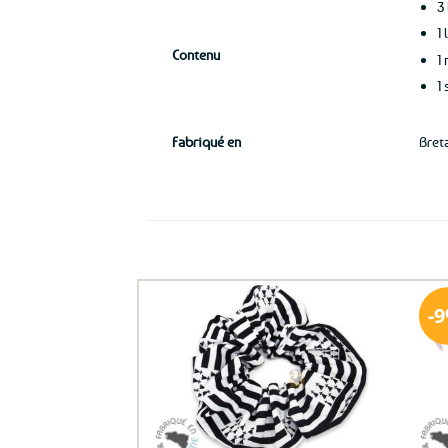
3
1 
Contenu
1
1
Fabriqué en
Bret
Ils ont aussi le vent en poupe !
Ajouter
aux
favoris