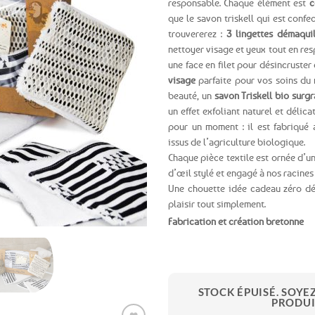
responsable. Chaque élément est
c
que le savon triskell qui est confe
Ajouter
trouvererez :
3 lingettes démaquil
aux
nettoyer visage et yeux tout en re
favoris
une face en filet pour désincruster
visage
parfaite pour vos soins du 
beauté, un
savon Triskell bio surg
un effet exfoliant naturel et déli
pour un moment : il est fabriqué 
issus de l’agriculture biologique.
Chaque pièce textile est ornée d’u
d’œil stylé et engagé à nos racines
Une chouette idée cadeau zéro déc
plaisir tout simplement.
Fabrication et création bretonne
STOCK ÉPUISÉ. SOYE
PRODUI