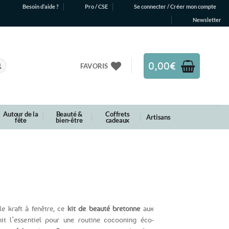
Besoin d’aide ?
Pro / CSE
Se connecter / Créer mon compte
Newsletter
0,00
€
FAVORIS
Autour de la
Beauté &
Coffrets
Artisans
fête
bien-être
cadeaux
e kraft à fenêtre, ce
kit de beauté bretonne
aux
it l’essentiel pour une routine cocooning éco-