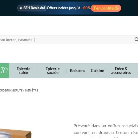
J’en profite 🐚
☀️ BZH Deals été
Offres iodées jusqu’à
–60%
🩷 CADEAU !
1 cadeau offert
dès 39€ d’achats
Voir cond. 🎁
📦 Livraison
En point relais dès
3,95€
seulement
Voir cond. 🚚
IO
Épicerie
Épicerie
Déco &
Boissons
Cuisine
salée
sucrée
accessoires
CADEAUX BEAUTÉ / BIEN-ÊTRE
ssoires + 1 savon Triskell
Présenté dans un coffret recyclabl
couleurs du drapeau breton réun