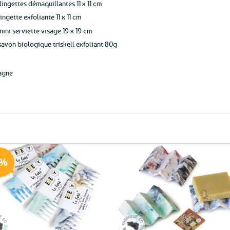
 lingettes démaquillantes 11 x 11 cm
lingette exfoliante 11 x 11 cm
 mini serviette visage 19 x 19 cm
 savon biologique triskell exfoliant 80g
agne
9%
Ajouter
Ajo
aux
a
favoris
fav