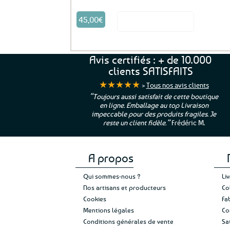
45,00
€
Voir le produit
Avis certifiés : + de 10.000
clients SATISFAITS
★★★★★
>
Tous nos avis clients
ur. La Bretagne à
“Toujours aussi satisfait de cette boutique
en ligne. Emballage au top Livraison
 moi qui suis si loin
impeccable pour des produits fragiles. Je
e”
Cathy P.
reste un client fidèle.”
Frédéric M.
A propos
Qui sommes-nous ?
Li
Nos artisans et producteurs
Co
Cookies
Fa
Mentions légales
Co
Conditions générales de vente
Sa