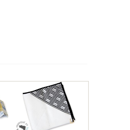
uter
Ajouter
ux
aux
oris
favoris