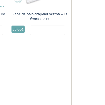
ues
s de
Cape de bain drapeau breton – Le
Gwenn ha du
33,00
€
it
Voir le produit