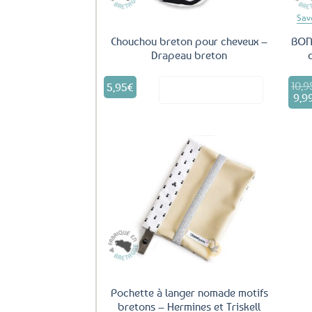
Sav
Chouchou breton pour cheveux –
BON 
Drapeau breton
10,9
Le
5,95
€
Voir le produit
prix
9,9
L
initi
p
était
a
10,9
e
9
Ajouter
aux
favoris
Pochette à langer nomade motifs
bretons – Hermines et Triskell