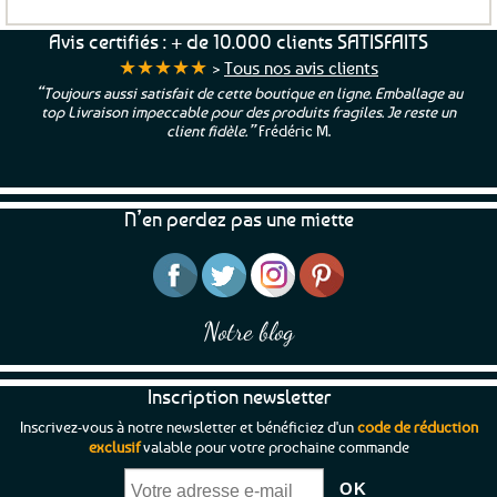
produit
a
Avis certifiés : + de 10.000 clients SATISFAITS
plusieurs
★★★★★
>
Tous nos avis clients
variations.
“Toujours aussi satisfait de cette boutique en ligne. Emballage au
Les
top Livraison impeccable pour des produits fragiles. Je reste un
options
client fidèle.”
Frédéric M.
peuvent
être
choisies
N’en perdez pas une miette
sur
la
page
du
produit
Notre blog
Inscription newsletter
Inscrivez-vous à notre newsletter et bénéficiez d'un
code de réduction
exclusif
valable pour votre prochaine commande