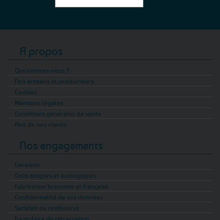
A propos
Qui sommes-nous ?
Nos artisans et producteurs
Cookies
Mentions légales
Conditions générales de vente
Avis de nos clients
Nos engagements
Livraison
Colis soignés et écologiques
Fabrication bretonne et française
Confidentialité de vos données
Satisfait ou remboursé
Formulaire de rétractation