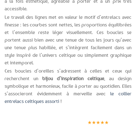
à la fois esthétique, agréable à porter et à un prix très
accessible.
Le travail des lignes met en valeur le motif d’entrelacs avec
finesse : les courbes sont nettes, les proportions équilibrées
et l’ensemble reste léger visuellement. Ces boucles se
portent aussi bien avec une tenue de tous les jours qu’avec
une tenue plus habillée, et s’intègrent facilement dans un
style inspiré de l’univers celtique ou simplement graphique
et intemporel.
Ces boucles d’oreilles s’adressent à celles et ceux qui
recherchent un
bijou d’inspiration celtique
, au design
symbolique et harmonieux, facile à porter au quotidien. Elles
s’associeront évidemment à merveille avec
le collier
entrelacs celtiques assorti
!
Expédition le
Clients
Paiement
jour même
satisfaits
sécurisé
★★★★★
(voir conditions)