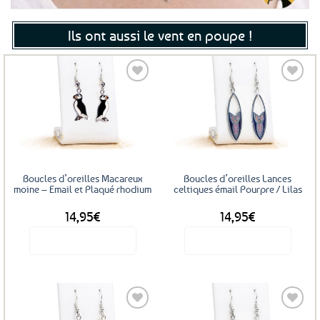
Ils ont aussi le vent en poupe !
Ajouter
Ajouter
aux
aux
favoris
favoris
Boucles d’oreilles Macareux
Boucles d’oreilles Lances
moine – Email et Plaqué rhodium
celtiques émail Pourpre / Lilas
14,95
€
14,95
€
Voir le produit
Voir le produit