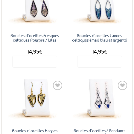
Ajouter
Ajouter
aux
aux
favoris
favoris
Boucles d’oreilles Fresques
Boucles d’oreilles Lances
celtiques Pourpre / Lilas
celtiques émail bleu et argenté
14,95
€
14,95
€
Voir le produit
Voir le produit
Ajouter
Ajouter
aux
aux
favoris
favoris
Boucles d’oreilles Harpes
Boucles d’oreilles / Pendants