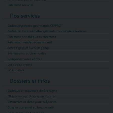
Paiement sécurisé
Nos services
Cadeaux/paniers gourmands CE/PRO
Cadeaux d’accueil hébergements touristiques bretons
Paiement par chèque ou virement
Paiement mandat administratif
Retrait gratuit sur Guingamp
Evénements et cérémonies
Composez votre coffret
Les codes promo
Nos univers
Dossiers et infos
Cadeaux et souvenirs de Bretagne
Objets autour du drapeau breton
Ustensiles et déco pour crêperies
Dossier : caramel au beurre salé
Dossier : sel de Guérande