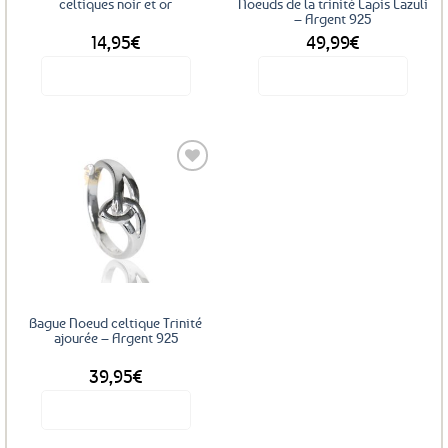
celtiques noir et or
Noeuds de la trinité Lapis Lazuli
– Argent 925
14,95
€
49,99
€
Voir le produit
Voir le produit
Ajouter
aux
favoris
Bague Noeud celtique Trinité
ajourée – Argent 925
39,95
€
Voir le produit
Ce