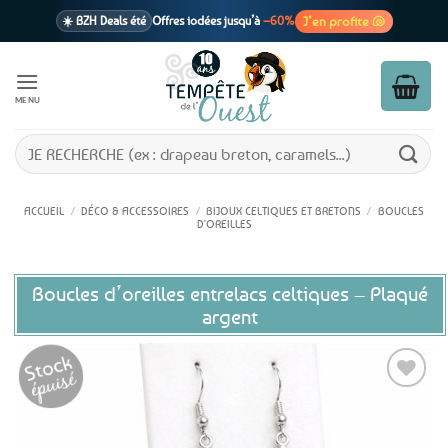
Passer
J’en profite 🐚
☀️ BZH Deals été
Offres iodées jusqu’à
–60%
au
contenu
🩷 CADEAU !
1 cadeau offert
dès 39€ d’achats
Voir cond. 🎁
MENU
📦 Livraison
En point relais dès
3,95€
seulement
Voir cond. 🚚
Recherche
pour :
ACCUEIL
/
DÉCO & ACCESSOIRES
/
BIJOUX CELTIQUES ET BRETONS
/
BOUCLES
D'OREILLES
Boucles d’oreilles entrelacs celtiques – Plaqué
argent
Ajouter