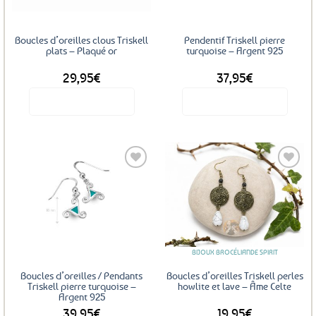
Boucles d’oreilles clous Triskell
Pendentif Triskell pierre
plats – Plaqué or
turquoise – Argent 925
29,95
€
37,95
€
Voir le produit
Voir le produit
Ajouter
Ajouter
aux
aux
favoris
favoris
BIJOUX BROCÉLIANDE SPIRIT
Boucles d’oreilles / Pendants
Boucles d’oreilles Triskell perles
Triskell pierre turquoise –
howlite et lave – Âme Celte
Argent 925
39,95
€
19,95
€