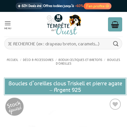
Passer
J’en profite 🐚
☀️ BZH Deals été
Offres iodées jusqu’à
–60%
au
contenu
🩷 CADEAU !
1 cadeau offert
dès 39€ d’achats
Voir cond. 🎁
MENU
📦 Livraison
En point relais dès
3,95€
seulement
Voir cond. 🚚
Recherche
pour :
ACCUEIL
/
DÉCO & ACCESSOIRES
/
BIJOUX CELTIQUES ET BRETONS
/
BOUCLES
D'OREILLES
Boucles d’oreilles clous Triskell et pierre agate
– Argent 925
Ajouter