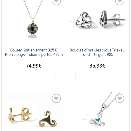
plusieurs
variations.
Les
Ajouter
Ajouter
options
aux
aux
favoris
favoris
peuvent
être
choisies
sur
Collier Kelt en argent 925 &
Boucles d’oreilles clous Triskell
la
Pierre onyx + chaîne perlée 42cm
rond – Argent 925
page
74,99
€
35,99
€
du
produit
Voir le produit
Voir le produit
Ajouter
Ajouter
aux
aux
favoris
favoris