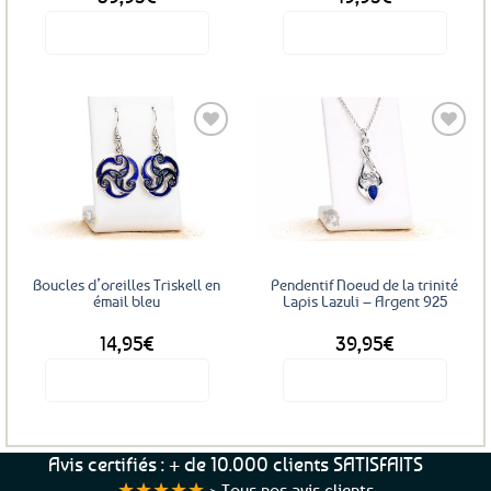
Voir le produit
Voir le produit
Ajouter
Ajouter
aux
aux
favoris
favoris
Boucles d’oreilles Triskell en
Pendentif Noeud de la trinité
émail bleu
Lapis Lazuli – Argent 925
14,95
€
39,95
€
Voir le produit
Voir le produit
Avis certifiés : + de 10.000 clients SATISFAITS
★★★★★
>
Tous nos avis clients