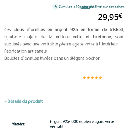
Cumulez +29
points
fidélité sur cet achat
29,95
€
Ces
clous d’oreilles en argent 925 en forme de triskell
,
symbole majeur de la
culture celte et bretonne
, sont
sublimés avec une véritable pierre agate verte à l’intérieur !
Fabrication artisanale
Boucles d’oreilles livrées dans un élégant pochon
Expédition le
Clients
Paiement
jour même
satisfaits
sécurisé
★★★★★
(voir conditions)
> Détails du produit
Argent 925/1000 et pierre agate verte
Matière
véritable