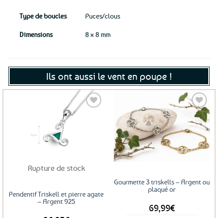
Type de boucles
Puces/clous
Dimensions
8 x 8 mm
Ils ont aussi le vent en poupe !
Ajouter
Ajouter
aux
aux
favoris
favoris
Rupture de stock
Gourmette 3 triskells – Argent ou
plaqué or
Pendentif Triskell et pierre agate
– Argent 925
69,99
€