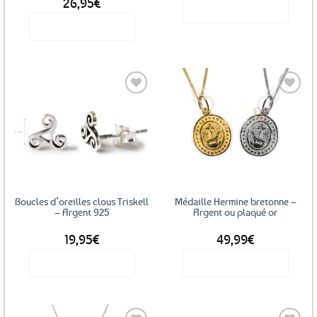
26,95
€
Voir le produit
Voir le produit
Ce
produit
a
plusieurs
variations.
Les
options
Ajouter
Ajouter
peuvent
aux
aux
favoris
favoris
être
choisies
sur
la
Boucles d’oreilles clous Triskell
Médaille Hermine bretonne –
page
– Argent 925
Argent ou plaqué or
du
19,95
€
49,99
€
produit
Voir le produit
Voir le produit
Ce
produit
a