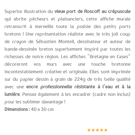
Superbe illustration du
vieux port de Roscoff au crépuscule
qui abrite pêcheurs et plaisanciers, cette affiche murale
retranscrit à merveille toute la poésie des petits ports
bretons ! Une représentation réaliste avec le très joli coup
de crayon de Sébastien Monteil, dessinateur et auteur de
bande-dessinée breton superbement inspiré par toutes les
richesses de notre région. Les affiches “Bretagne en Cases”
décoreront vos murs avec une touche bretonne
incontestablement créative et originale. Elles sont imprimée
sur du papier dessin à grain de 224g de très belle qualité
avec une
encre professionnelle résistante à l’eau et à la
lumière
. Pensez également à les encadrer (cadre non inclus)
pour les sublimer davantage !
Dimensions :
40 x 30 cm
Expédition le
Clients
Paiement
jour même
satisfaits
sécurisé
★★★★★
(voir conditions)