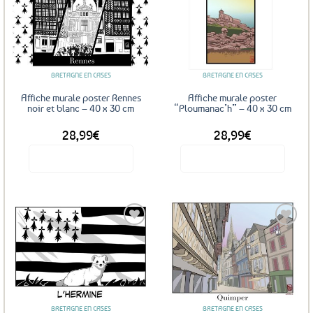
Ajouter
Ajouter
aux
aux
favoris
favoris
BRETAGNE EN CASES
BRETAGNE EN CASES
Affiche murale poster Rennes
Affiche murale poster
noir et blanc – 40 x 30 cm
“Ploumanac’h” – 40 x 30 cm
28,99
€
28,99
€
Voir le produit
Voir le produit
Ajouter
Ajouter
aux
aux
favoris
favoris
BRETAGNE EN CASES
BRETAGNE EN CASES