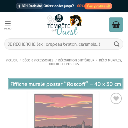
Passer
J’en profite 🐚
☀️ BZH Deals été
Offres iodées jusqu’à
–60%
au
contenu
🩷 CADEAU !
1 cadeau offert
dès 39€ d’achats
Voir cond. 🎁
MENU
📦 Livraison
En point relais dès
3,95€
seulement
Voir cond. 🚚
Recherche
pour :
ACCUEIL
/
DÉCO & ACCESSOIRES
/
DÉCORATION D'INTÉRIEUR
/
DÉCO MURALES,
AFFICHES ET POSTERS
Affiche murale poster “Roscoff” – 40 x 30 cm
Ajouter
aux