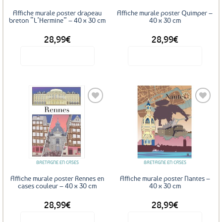
Affiche murale poster drapeau
Affiche murale poster Quimper –
breton “L’Hermine” – 40 x 30 cm
40 x 30 cm
28,99
€
28,99
€
Voir le produit
Voir le produit
Ajouter
Ajouter
aux
aux
favoris
favoris
BRETAGNE EN CASES
BRETAGNE EN CASES
Affiche murale poster Rennes en
Affiche murale poster Nantes –
cases couleur – 40 x 30 cm
40 x 30 cm
28,99
€
28,99
€
Voir le produit
Voir le produit