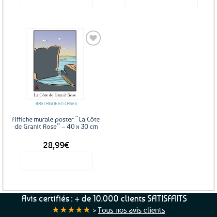
Ajouter
aux
favoris
BRETAGNE EN CASES
Affiche murale poster “La Côte
de Granit Rose” – 40 x 30 cm
28,99
€
Voir le produit
Avis certifiés : + de 10.000 clients SATISFAITS
★★★★★
>
Tous nos avis clients