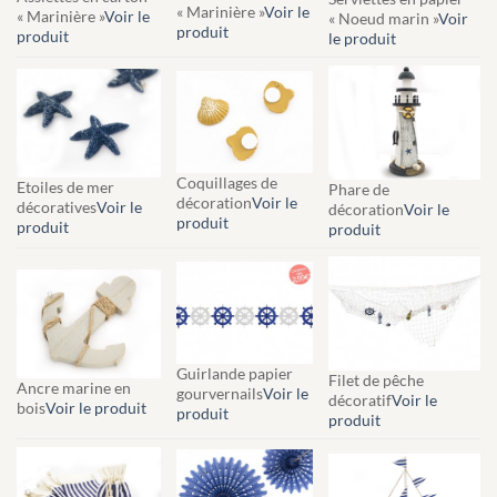
« Marinière »
Voir le
« Marinière »
Voir le
« Noeud marin »
Voir
produit
produit
le produit
Coquillages de
Etoiles de mer
Phare de
décoration
Voir le
décoratives
Voir le
décoration
Voir le
produit
produit
produit
Guirlande papier
Filet de pêche
Ancre marine en
gourvernails
Voir le
décoratif
Voir le
bois
Voir le produit
produit
produit