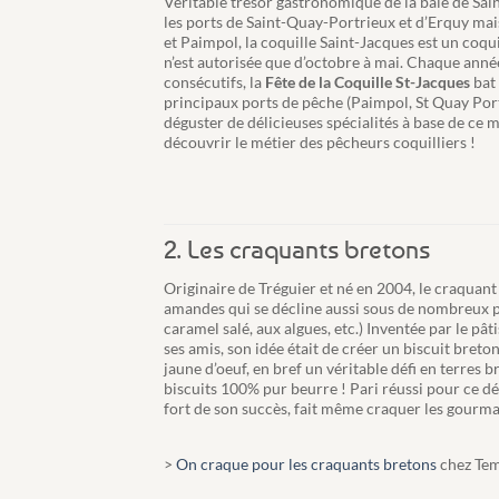
Véritable trésor gastronomique de la baie de Sa
les ports de Saint-Quay-Portrieux et d’Erquy mai
et Paimpol, la coquille Saint-Jacques est un coqui
n’est autorisée que d’octobre à mai. Chaque anné
consécutifs, la
Fête de la Coquille St-Jacques
bat 
principaux ports de pêche (Paimpol, St Quay Port
déguster de délicieuses spécialités à base de ce m
découvrir le métier des pêcheurs coquilliers !
2. Les craquants bretons
Originaire de Tréguier et né en 2004, le craquant 
amandes qui se décline aussi sous de nombreux p
caramel salé, aux algues, etc.) Inventée par le pâ
ses amis, son idée était de créer un biscuit breto
jaune d’oeuf, en bref un véritable défi en terres 
biscuits 100% pur beurre ! Pari réussi pour ce dél
fort de son succès, fait même craquer les gourma
>
On craque pour les craquants bretons
chez Tem