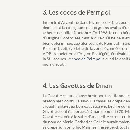
3. Les cocos de Paimpol
Importé d’Argentine dans les années 20, le coco 
demi sec à la robe jaune et aux grains ovales d’un
acheter de juillet à octobre. En 1998, le coco bé
d’Origine Contrôlée), c’est-à-dire qu’il ne peut 
bien déterminée, aux alentours de Paimpol, Tré
Plus tard, cette vedette de la zone légumière du
AOP (Appelation d’Origine Protégée), équivale
la St-Jacques, le
coco de Paimpol
a aussi le droit
mois d’août !
4. Les Gavottes de Dinan
La Gavotte est une danse bretonne traditionnelle, 
breton bien connu, à savoir la fameuse crêpe dent
croustillante et au bon goût sucré et beurré com
Gavottes sont élaborées à Dinan depuis 1920. Mai
Gavotte est née à la suite d’une petite erreur cul
du nom de Marie-Catherine Cornic aurait malenc
sa crêpe sur son bilig. Mais rien ne se perd, tout 