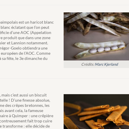
paimpolais est un haricot blanc
 blanc éclatant que l’on peut
néficie d’une AOC (Appelation
être produit que dans une zone
guier et Lannion notamment.
 Trégor-Goelo obtiendra une
nt européen de l’AOC. Comme
 à sa fête, le 3e dimanche du
Crédits:
Marc Kjerland
mais c’est aussi un biscuit
elle ! D’une finesse absolue,
me des crêpes bretonnes, les
s avant cela, la fameuse
inaire à Quimper : une crêpière
ontreusement fait trop cuire
se transforme : elle décide de