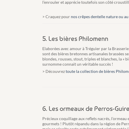
l’enrouler et apprécie toutefois son côté croustill
> Craquez pour
nos crêpes dentelle nature ou au
5. Les bières Philomenn
Elaborées avec amour à Tréguier par la Brasserie
sont des bières bretonnes artisanales brassées s
blondes, rousses, stout, triples et blanches, la « 
surnomme connait un véritable succès !
> Découvrez
toute la collection de bières Philo
6. Les ormeaux de Perros-Guir
Précieux coquillage aux reflets nacrés, l’ormeau e
gourmets ! Plutôt répandu dans la région de Perro
mais sa récolte reste extrêmement réglementée (à