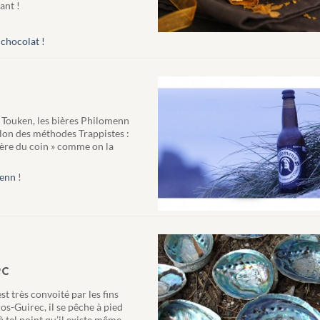
ant !
 chocolat !
 Touken, les bières Philomenn
elon des méthodes Trappistes :
bière du coin » comme on la
menn
!
ec
st très convoité par les fins
s-Guirec, il se pêche à pied
 tel point qu’il existe même