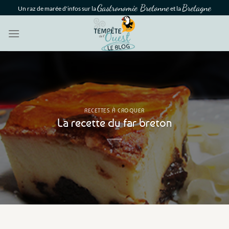
Passer
Gastronomie Bretonne
Bretagne
Un raz de marée d'infos sur la
et la
au
contenu
RECETTES À CROQUER
La recette du far breton