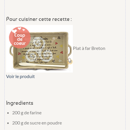
Pour cuisiner cette recette :
Plat à far Breton
Voir le produit
Ingredients
200 g
de
farine
200 g
de
sucre en poudre