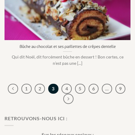
Bûche au chocolat et ses paillettes de crêpes dentelle
Qui dit Noël, dit forcément bûche en dessert ! Bon certes, ce
n’est pas une [...]
1
2
3
4
5
6
…
9
RETROUVONS-NOUS ICI :
Sur les réseaux sociaux :