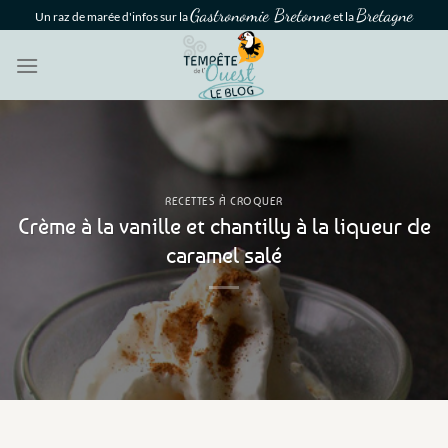
Passer
Gastronomie Bretonne
Bretagne
Un raz de marée d'infos sur la
et la
au
contenu
RECETTES À CROQUER
Crème à la vanille et chantilly à la liqueur de
caramel salé