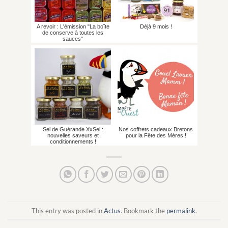
A revoir : L'émission "La boîte
Déjà 9 mois !
de conserve à toutes les
sauces"
Sel de Guérande XxSel :
Nos coffrets cadeaux Bretons
nouvelles saveurs et
pour la Fête des Mères !
conditionnements !
This entry was posted in
Actus
. Bookmark the
permalink
.