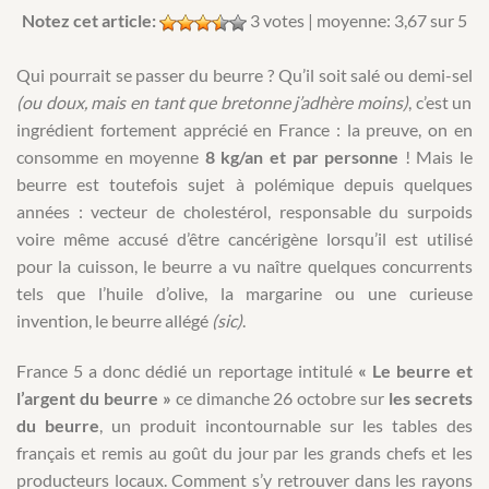
Notez cet article:
3
votes | moyenne:
3,67
sur 5
Qui pourrait se passer du beurre ? Qu’il soit salé ou demi-sel
(ou doux, mais en tant que bretonne j’adhère moins)
, c’est un
ingrédient fortement apprécié en France : la preuve, on en
consomme en moyenne
8 kg/an et par personne
! Mais le
beurre est toutefois sujet à polémique depuis quelques
années : vecteur de cholestérol, responsable du surpoids
voire même accusé d’être cancérigène lorsqu’il est utilisé
pour la cuisson, le beurre a vu naître quelques concurrents
tels que l’huile d’olive, la margarine ou une curieuse
invention, le beurre allégé
(sic)
.
France 5 a donc dédié un reportage intitulé
« Le beurre et
l’argent du beurre »
ce dimanche 26 octobre sur
les secrets
du beurre
, un produit incontournable sur les tables des
français et remis au goût du jour par les grands chefs et les
producteurs locaux. Comment s’y retrouver dans les rayons