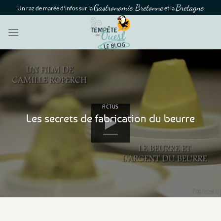
Passer
Gastronomie Bretonne
Bretagne
Un raz de marée d'infos sur la
et la
au
contenu
ACTUS
Les secrets de fabrication du beurre