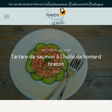
Passer
Gastronomie Bretonne
Bretagne
Un raz de marée d'infos sur la
et la
au
contenu
RECETTES À CROQUER
Tartare de saumon à l’huile de homard
breton