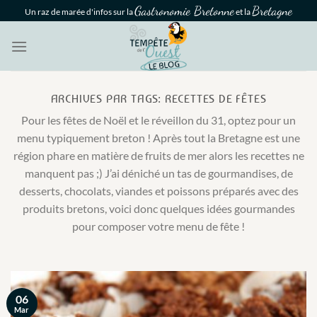
Passer
Gastronomie Bretonne
Bretagne
Un raz de marée d'infos sur la
et la
au
contenu
ARCHIVES PAR TAGS:
RECETTES DE FÊTES
Pour les fêtes de Noël et le réveillon du 31, optez pour un
menu typiquement breton ! Après tout la Bretagne est une
région phare en matière de fruits de mer alors les recettes ne
manquent pas ;) J’ai déniché un tas de gourmandises, de
desserts, chocolats, viandes et poissons préparés avec des
produits bretons, voici donc quelques idées gourmandes
pour composer votre menu de fête !
06
Mar