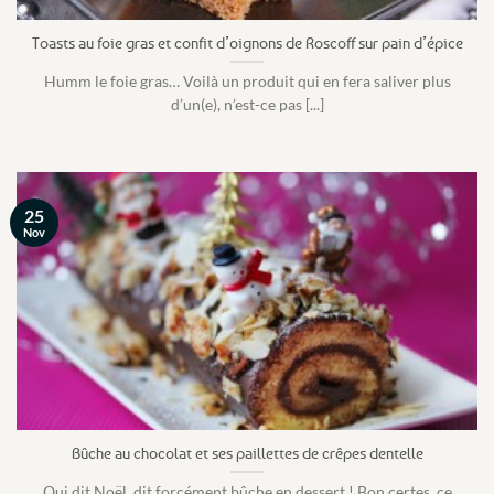
Toasts au foie gras et confit d’oignons de Roscoff sur pain d’épice
Humm le foie gras… Voilà un produit qui en fera saliver plus
d’un(e), n’est-ce pas [...]
25
Nov
Bûche au chocolat et ses paillettes de crêpes dentelle
Qui dit Noël, dit forcément bûche en dessert ! Bon certes, ce