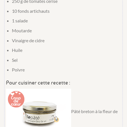
250 g
de
tomates cerise
10
fonds artichauts
1
salade
Moutarde
Vinaigre de cidre
Huile
Sel
Poivre
Pour cuisiner cette recette :
Pâté breton à la fleur de