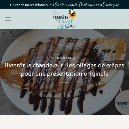
Passer
Gastronomie Bretonne
Bretagne
Un raz de marée d'infos sur la
et la
au
contenu
RECETTES À CROQUER
Bientôt la chandeleur : les pliages de crêpes
pour une présentation originale