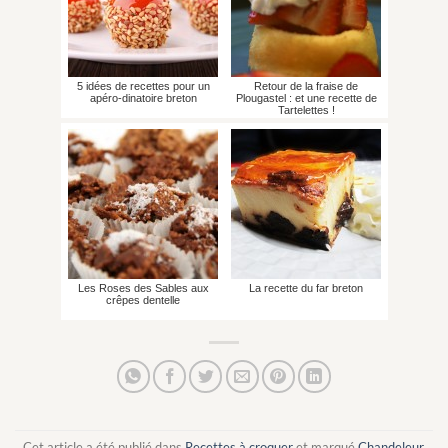
5 idées de recettes pour un
Retour de la fraise de
apéro-dinatoire breton
Plougastel : et une recette de
Tartelettes !
Les Roses des Sables aux
La recette du far breton
crêpes dentelle
Cet article a été publié dans
Recettes à croquer
et marqué
Chandeleur
.