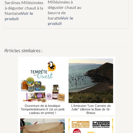
Millésimées à
Sardines Millésimées
déguster chaud au
à déguster chaud à la
beurre de
Nantaise
Voir le
baratte
Voir le
produit
produit
Articles similaires :
Ouverture de la boutique
L'émission "Les Carnets de
Tempetedelouest.fr (et un petit
Julie" sillonne la Baie de St-
cadeau en prime) !
Brieuc