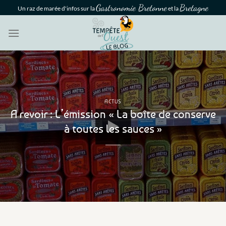
Passer
Gastronomie Bretonne
Bretagne
Un raz de marée d'infos sur la
et la
au
contenu
ACTUS
A revoir : L’émission « La boîte de conserve
à toutes les sauces »