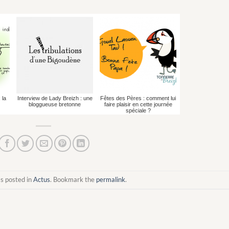
 la
Interview de Lady Breizh : une
Fêtes des Pères : comment lui
bloggueuse bretonne
faire plaisir en cette journée
spéciale ?
s posted in
Actus
. Bookmark the
permalink
.