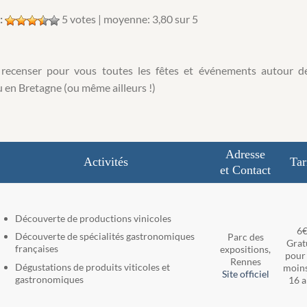
:
5
votes | moyenne:
3,80
sur 5
 recenser pour vous toutes les fêtes et événements autour d
 en Bretagne (ou même ailleurs !)
Adresse
Activités
Tar
et Contact
Découverte de productions vinicoles
6
Découverte de spécialités gastronomiques
Parc des
Grat
françaises
expositions,
pour 
Rennes
Dégustations de produits viticoles et
moins
Site officiel
gastronomiques
16 a