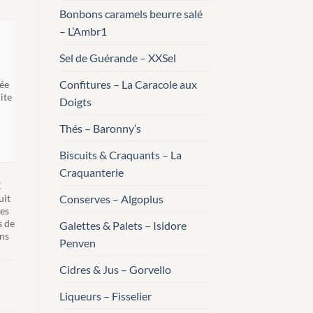
Bonbons caramels beurre salé
– L’Ambr1
Sel de Guérande – XXSel
Confitures – La Caracole aux
ée
ite
Doigts
Thés – Baronny’s
Biscuits & Craquants – La
Craquanterie
€
uit
Conserves – Algoplus
les
 de
Galettes & Palets – Isidore
ns
Penven
Cidres & Jus – Gorvello
Liqueurs – Fisselier