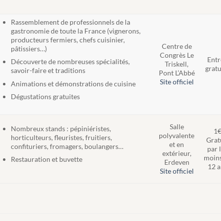
Rassemblement de professionnels de la
gastronomie de toute la France (vignerons,
producteurs fermiers, chefs cuisinier,
Centre de
pâtissiers…)
Congrès Le
Entr
Découverte de nombreuses spécialités,
Triskell,
gratu
savoir-faire et traditions
Pont L’Abbé
Site officiel
Animations et démonstrations de cuisine
Dégustations gratuites
Salle
Nombreux stands : pépiniéristes,
1
polyvalente
horticulteurs, fleuristes, fruitiers,
Grat
et en
confituriers, fromagers, boulangers…
par 
extérieur,
moins
Restauration et buvette
Erdeven
12 a
Site officiel