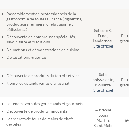
Rassemblement de professionnels de la
gastronomie de toute la France (vignerons,
producteurs fermiers, chefs cuisinier,
pâtissiers…)
Salle de St
Ernel,
Entr
Découverte de nombreuses spécialités,
Landerneau
gratu
savoir-faire et traditions
Site officiel
Animations et démonstrations de cuisine
Dégustations gratuites
Salle
Découverte de produits du terroir et vins
polyvalente,
Entr
Nombreux stands variés d’artisanat
Plouarzel
gratu
Site officiel
Le rendez-vous des gourmands et gourmets
4 avenue
Découverte de produits innovants
Louis
Les secrets de tours de mains de chefs
Martin,
6
dévoilés
Saint Malo