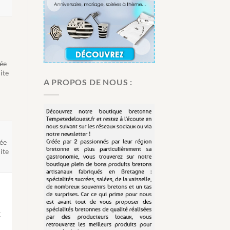
ée
ite
A PROPOS DE NOUS :
ée
ite
€