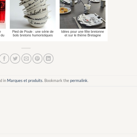
e
Pied de Poule : une série de
Idées pour une fête bretonne
 du
bols bretons humoristiques
et sur le thème Bretagne
d in
Marques et produits
. Bookmark the
permalink
.