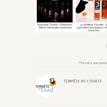
Brasserie Touken / Philomenn
La distillerie Fisselier : l
: Bières artisanales bretonnes
spécialiste des liqueurs et
chouchen
This entry was poste
TEMPÊTE DE L'OUEST