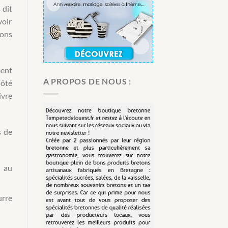
 dit
voir
bons
ment
A PROPOS DE NOUS :
Côté
ivre
s de
u au
urre