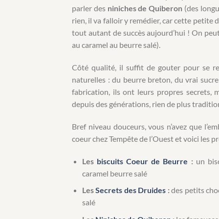
parler des
niniches de Quiberon
(des longue
rien, il va falloir y remédier, car cette peti
tout autant de succès aujourd’hui ! On peut
au caramel au beurre salé).
Côté qualité, il suffit de gouter pour se 
naturelles : du beurre breton, du vrai suc
fabrication, ils ont leurs propres secrets,
depuis des générations, rien de plus traditio
Bref niveau douceurs, vous n’avez que l’e
coeur chez Tempête de l’Ouest et voici les p
Les
biscuits Coeur de Beurre
:
un bisc
caramel beurre salé
Les
Secrets des Druides
:
des petits cho
salé