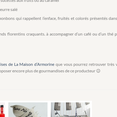
sucettes aux fruits ou au caramel
eurre salé
bonbons qui rappellent l’enface, fruités et colorés présentés dan
ds florentins craquants. à accompagner d’un café ou d’un thé 
ses de La Maison d’Armorine
que vous pourrez retrouver très v
roposer encore plus de gourmandises de ce producteur 😉