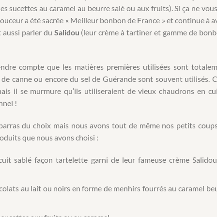
s sucettes au caramel au beurre salé ou aux fruits). Si ça ne vous
te douceur a été sacrée « Meilleur bonbon de France » et continue à a
 aussi parler du
Salidou
(leur crème à tartiner et gamme de bon
rendre compte que les matières premières utilisées sont totale
re de canne ou encore du sel de Guérande sont souvent utilisés. 
 mais il se murmure qu’ils utiliseraient de vieux chaudrons en cu
nnel !
mbarras du choix mais nous avons tout de même nos petits coup
roduits que nous avons choisi :
uit sablé façon tartelette garni de leur fameuse crème Salido
colats au lait ou noirs en forme de menhirs fourrés au caramel be