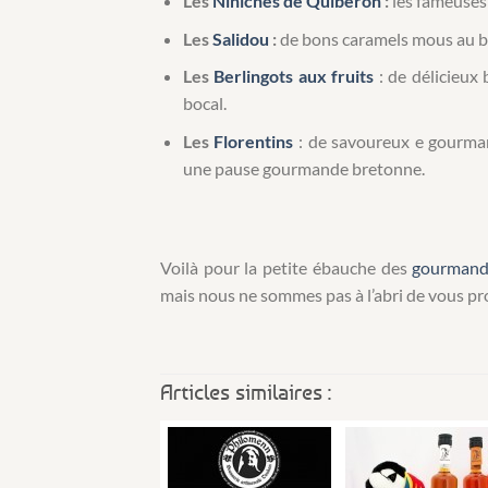
Les
Niniches de Quiberon
:
les fameuses 
Les
Salidou
:
de bons caramels mous au b
Les
Berlingots aux fruits
: de délicieux 
bocal.
Les
Florentins
: de savoureux e gourman
une pause gourmande bretonne.
Voilà pour la petite ébauche des
gourmandi
mais nous ne sommes pas à l’abri de vous p
Articles similaires :