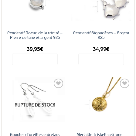
Ajouter
Ajouter
aux
aux
favoris
favoris
Pendentif Noeud de la trinité –
Pendentif Bigoudènes – Argent
Pierre de lune et argent 925
925
39,95
€
34,99
€
Voir le produit
Voir le produit
Ajouter
Ajouter
RUPTURE DE STOCK
aux
aux
favoris
favoris
Boucles d’oreilles entrelacs
Médaille Triskell celtique –