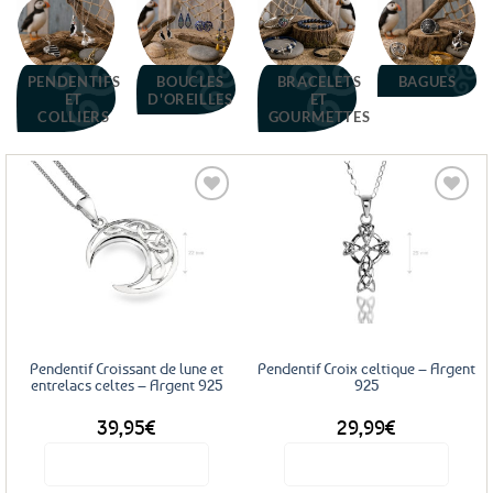
PENDENTIFS
BOUCLES
BRACELETS
BAGUES
ET
D'OREILLES
ET
COLLIERS
GOURMETTES
Ajouter
Ajouter
aux
aux
favoris
favoris
Pendentif Croissant de lune et
Pendentif Croix celtique – Argent
entrelacs celtes – Argent 925
925
39,95
€
29,99
€
Voir le produit
Voir le produit