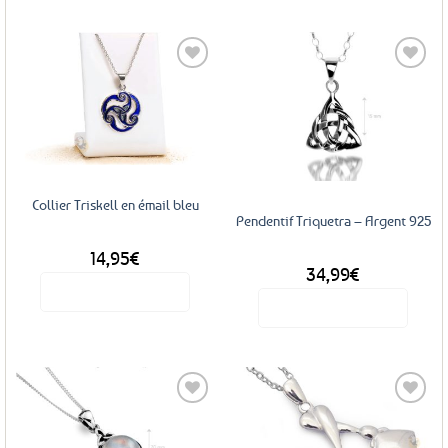
Ajouter
Ajouter
aux
aux
favoris
favoris
Collier Triskell en émail bleu
Pendentif Triquetra – Argent 925
14,95
€
34,99
€
Voir le produit
Voir le produit