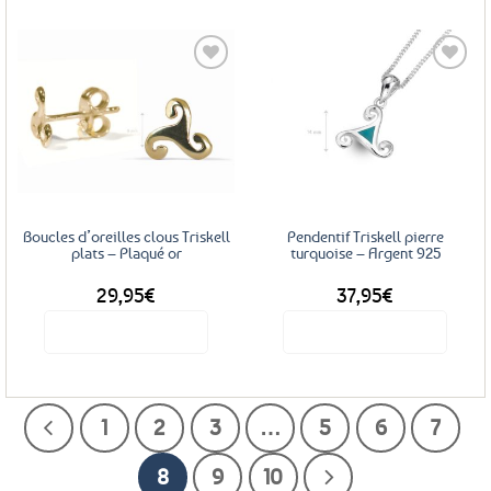
Ajouter
Ajouter
aux
aux
favoris
favoris
Boucles d’oreilles clous Triskell
Pendentif Triskell pierre
plats – Plaqué or
turquoise – Argent 925
29,95
€
37,95
€
Voir le produit
Voir le produit
1
2
3
…
5
6
7
8
9
10