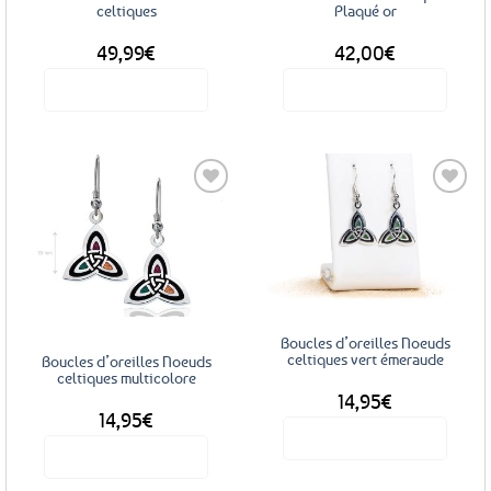
celtiques
Plaqué or
49,99
€
42,00
€
Voir le produit
Voir le produit
Ajouter
Ajouter
aux
aux
favoris
favoris
Boucles d’oreilles Noeuds
celtiques vert émeraude
Boucles d’oreilles Noeuds
celtiques multicolore
14,95
€
14,95
€
Voir le produit
Voir le produit