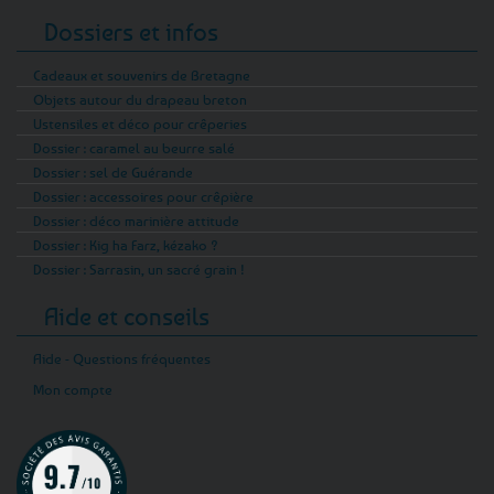
Dossiers et infos
Cadeaux et souvenirs de Bretagne
Objets autour du drapeau breton
Ustensiles et déco pour crêperies
Dossier : caramel au beurre salé
Dossier : sel de Guérande
Dossier : accessoires pour crêpière
Dossier : déco marinière attitude
Dossier : Kig ha Farz, kézako ?
Dossier : Sarrasin, un sacré grain !
Aide et conseils
Aide - Questions fréquentes
Mon compte