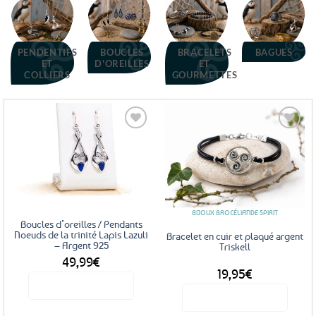
PENDENTIFS
BOUCLES
BRACELETS
BAGUES
ET
D'OREILLES
ET
COLLIERS
GOURMETTES
Ajouter
Ajouter
aux
aux
favoris
favoris
BIJOUX BROCÉLIANDE SPIRIT
Boucles d’oreilles / Pendants
Noeuds de la trinité Lapis Lazuli
Bracelet en cuir et plaqué argent
– Argent 925
Triskell
49,99
€
19,95
€
Voir le produit
Voir le produit