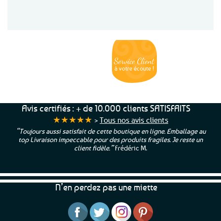
Service Client
Livraison
Paiements
Clients
Offerte
Sécurisés
Satisfaits
dès
100%
à votre écoute !
69€ d’achats
★★★★★
Avis certifiés : + de 10.000 clients SATISFAITS
★★★★★
>
Tous nos avis clients
“Toujours aussi satisfait de cette boutique en ligne. Emballage au
top Livraison impeccable pour des produits fragiles. Je reste un
client fidèle.”
Frédéric M.
N’en perdez pas une miette