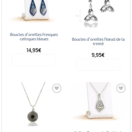
options
Ajouter
Ajouter
peuvent
aux
aux
favoris
favoris
être
choisies
sur
Boucles d’oreilles Fresques
la
celtiques bleues
Boucles d’oreilles Nœud de la
page
trinité
du
14,95
€
9,95
€
produit
Voir le produit
Voir le produit
Ajouter
Ajouter
aux
aux
favoris
favoris