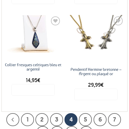
Ajouter
Ajouter
aux
aux
favoris
favoris
Collier Fresques celtiques bleu et
argenté
Pendentif Hermine bretonne –
Argent ou plaqué or
14,95
€
29,99
€
Voir le produit
Voir le produit
Ce
produit
a
1
2
3
4
5
6
7
plusieurs
variations.