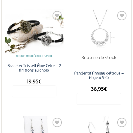
Ajouter
Ajouter
aux
aux
favoris
favoris
BIJOUX BROCÉLIANDE SPIRIT
Rupture de stock
Bracelet Triskell Âme Celte – 2
finitions au choix
Pendentif Anneau celtique –
Argent 925
19,95
€
36,95
€
Voir le produit
Voir le produit
Ce
produit
a
plusieurs
variations.
Les