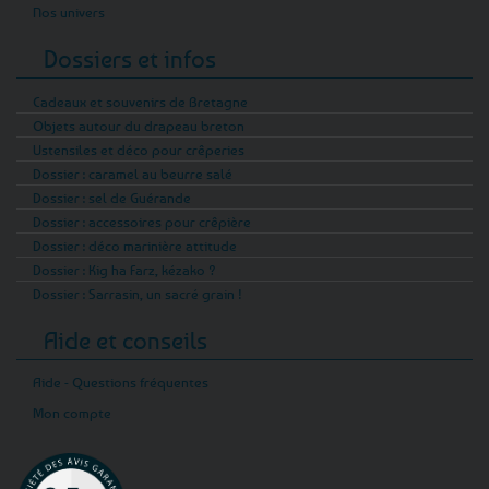
Nos univers
Dossiers et infos
Cadeaux et souvenirs de Bretagne
Objets autour du drapeau breton
Ustensiles et déco pour crêperies
Dossier : caramel au beurre salé
Dossier : sel de Guérande
Dossier : accessoires pour crêpière
Dossier : déco marinière attitude
Dossier : Kig ha Farz, kézako ?
Dossier : Sarrasin, un sacré grain !
Aide et conseils
Aide - Questions fréquentes
Mon compte