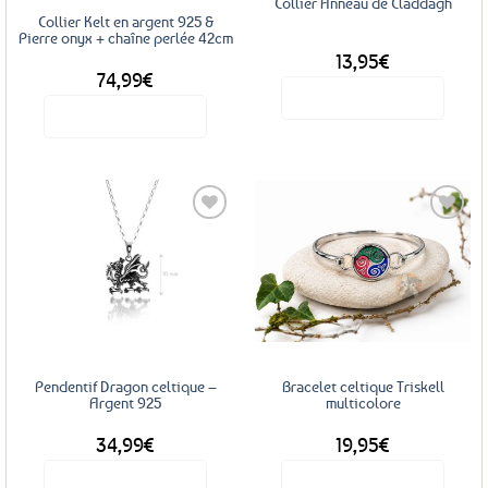
Collier Anneau de Claddagh
Collier Kelt en argent 925 &
Pierre onyx + chaîne perlée 42cm
13,95
€
74,99
€
Voir le produit
Voir le produit
Ajouter
Ajouter
aux
aux
favoris
favoris
Pendentif Dragon celtique –
Bracelet celtique Triskell
Argent 925
multicolore
34,99
€
19,95
€
Voir le produit
Voir le produit