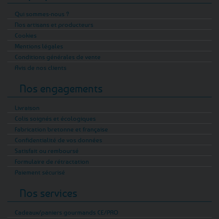
Du, aux armoiries et à l’histoire de la Bretagne.
Qui sommes-nous ?
En bijou, elle peut être fine, stylisée, dorée,
Nos artisans et producteurs
argentée ou associée à des formes plus
Cookies
modernes. Les pendentifs carte de Bretagne,
Mentions légales
Conditions générales de vente
les médaillons drapeau breton, les
Avis de nos clients
inscriptions comme Breizh ou Breiz Bepred
vont dans le même esprit : afficher un lien clair
Nos engagements
avec la région.
Livraison
Les nœuds celtiques, les entrelacs, le nœud de
Colis soignés et écologiques
la trinité et les spirales apportent une autre
Fabrication bretonne et française
lecture. Leurs lignes croisées, continues,
Confidentialité de vos données
presque hypnotiques, donnent du relief aux
Satisfait ou remboursé
bijoux. Le nœud de la trinité évoque souvent
Formulaire de rétractation
le lien, l’équilibre ou la transmission. L’arbre
Paiement sécurisé
de vie parle plutôt d’enracinement, de
Nos services
croissance et de famille. Le Claddagh, avec ses
mains, son cœur et sa couronne, renvoie à
Cadeaux/paniers gourmands CE/PRO
l’amour, à l’amitié et à la fidélité. Ce sont des