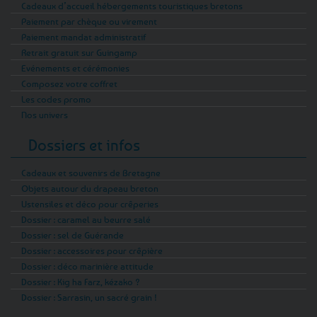
Cadeaux d’accueil hébergements touristiques bretons
symboles que l’on peut choisir pour leur
Paiement par chèque ou virement
beauté, mais aussi pour ce qu’ils transmettent.
Paiement mandat administratif
Retrait gratuit sur Guingamp
La collection comprend aussi des bijoux
Evénements et cérémonies
inspirés de la mer et du littoral breton. Les
Composez votre coffret
macareux, les ancres, les formes marines ou
Les codes promo
les nuances bleutées rappellent les côtes, les
Nos univers
ports, les rochers et les embruns. Ces modèles
Dossiers et infos
ont souvent une tonalité plus légère, parfois
plus tendre, mais ils restent bien ancrés dans
Cadeaux et souvenirs de Bretagne
l’univers breton. Un collier macareux, une paire
Objets autour du drapeau breton
de boucles d’oreilles marines ou un bracelet
Ustensiles et déco pour crêperies
ancre peut convenir à quelqu’un qui aime
Dossier : caramel au beurre salé
autant la Bretagne que l'appel de l'océan !
Dossier : sel de Guérande
Dossier : accessoires pour crêpière
Les matières donnent beaucoup de caractère
Dossier : déco marinière attitude
à l’ensemble. L’argent 925 reste une valeur
Dossier : Kig ha Farz, kézako ?
sûre pour celles et ceux qui recherchent un
Dossier : Sarrasin, un sacré grain !
bijou durable, lumineux et plus précieux. Le