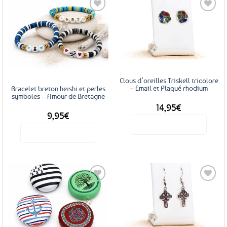
plusieurs
variations.
Les
Ajouter
Ajouter
options
aux
aux
favoris
favoris
peuvent
être
choisies
Clous d’oreilles Triskell tricolore
sur
– Email et Plaqué rhodium
Bracelet breton heishi et perles
la
symboles – Amour de Bretagne
page
14,95
€
9,95
€
du
Voir le produit
produit
Voir le produit
Ce
produit
a
plusieurs
variations.
Les
Ajouter
Ajouter
options
aux
aux
favoris
favoris
peuvent