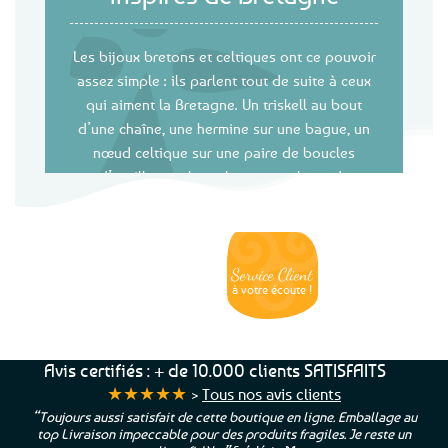
Les bijoux bretons et celtiques ont ce pouvoir
assez simple : ils parlent tout de suite à ceux
qui aiment la Bretagne. Un triskell au bout
d’une chaîne, une hermine sur une bague, un
nœud celtique sur une paire de boucles
d’oreilles, un bracelet aux couleurs du
drapeau breton… Ils rappellent un lieu, une
histoire familiale, des vacances sur la côte,
une région que l’on porte en soi ou un goût
plus large pour les motifs celtes.
Service Client
Livraison
Paiements
Clients
Offerte
Sécurisés
Satisfaits
dès
100%
à votre écoute !
69€ d’achats
★★★★★
Dans cette sélection de bijoux celtiques et
bretons, vous trouverez des pendentifs,
colliers, boucles d’oreilles, bracelets, joncs,
Avis certifiés : + de 10.000 clients SATISFAITS
gourmettes et bagues inspirés de la Bretagne
★★★★★
>
Tous nos avis clients
et de l’univers celtique. Les styles sont
“Toujours aussi satisfait de cette boutique en ligne. Emballage au
volontairement variés : certains bijoux sont
top Livraison impeccable pour des produits fragiles. Je reste un