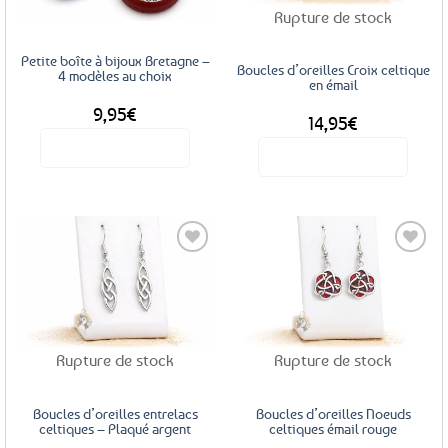
être
Rupture de stock
choisies
sur
Petite boîte à bijoux Bretagne –
Boucles d’oreilles Croix celtique
la
4 modèles au choix
en émail
page
9,95
€
du
14,95
€
produit
Voir le produit
Voir le produit
Ce
produit
a
plusieurs
variations.
Les
Ajouter
Ajouter
options
aux
aux
peuvent
favoris
favoris
être
Rupture de stock
Rupture de stock
choisies
sur
la
Boucles d’oreilles entrelacs
Boucles d’oreilles Noeuds
celtiques – Plaqué argent
celtiques émail rouge
page