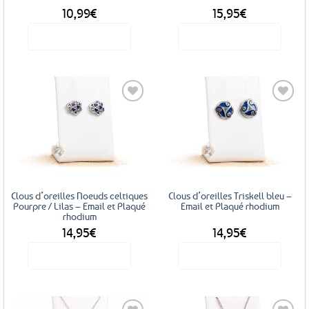
du
10,99
€
15,95
€
produit
Voir le produit
Voir le produit
Ajouter
Ajouter
aux
aux
favoris
favoris
Clous d’oreilles Noeuds celtiques
Clous d’oreilles Triskell bleu –
Pourpre / Lilas – Email et Plaqué
Email et Plaqué rhodium
rhodium
14,95
€
14,95
€
Voir le produit
Voir le produit