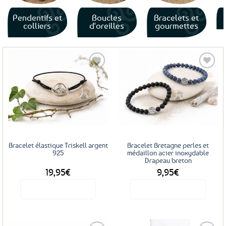
Pendentifs et
Boucles
Bracelets et
colliers
d'oreilles
gourmettes
Ajouter
Ajouter
aux
aux
favoris
favoris
Bracelet élastique Triskell argent
Bracelet Bretagne perles et
925
médaillon acier inoxydable
Drapeau breton
19,95
€
9,95
€
Voir le produit
Voir le produit
Ce
produit
a