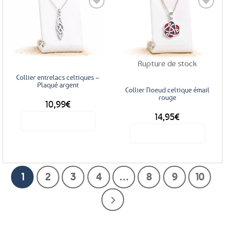
Ajouter
Ajouter
aux
aux
favoris
favoris
Rupture de stock
Collier entrelacs celtiques –
Plaqué argent
Collier Noeud celtique émail
rouge
10,99
€
14,95
€
Voir le produit
Voir le produit
1
2
3
4
…
8
9
10